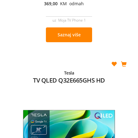
369,00
KM odmah
uz Moja TV Phone 1
Saznaj više
Tesla
TV QLED Q32E665GHS HD