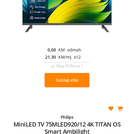
0,00
KM odmah
21,30
KM/mj x12
uz Moja TV Phone 1
Saznaj više
Philips
MiniLED TV 75MLED920/12 4K TITAN OS
Smart Ambilight