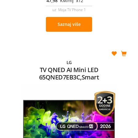
47,98
KM/mj x12
uz Moja TV Phone 1
Saznaj više
LG
TV QNED AI Mini LED
65QNED7EB3C,Smart