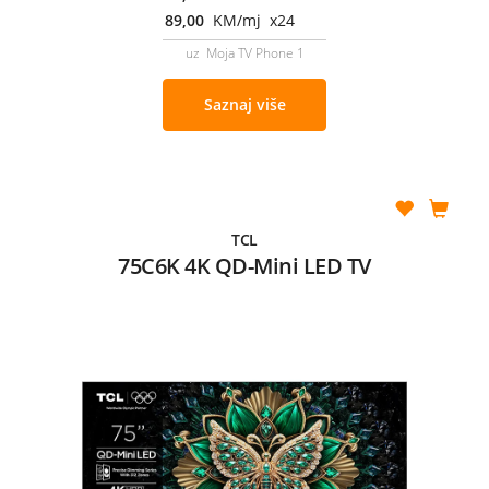
89,00
KM/mj x24
uz Moja TV Phone 1
Saznaj više
TCL
75C6K 4K QD-Mini LED TV