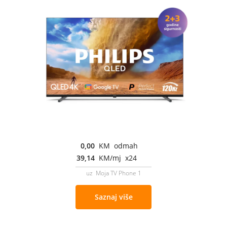
0,00
KM odmah
39,14
KM/mj x24
uz Moja TV Phone 1
Saznaj više