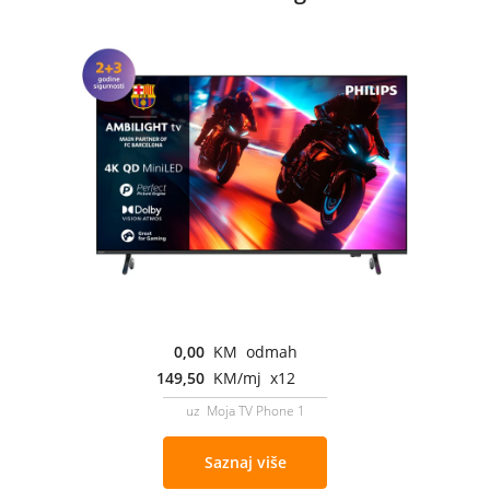
0,00
KM odmah
149,50
KM/mj x12
uz Moja TV Phone 1
Saznaj više