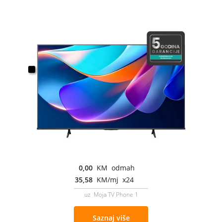
0,00
KM odmah
35,58
KM/mj x24
uz Moja TV Phone 1
Saznaj više