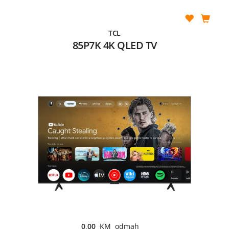
TCL
85P7K 4K QLED TV
0,00
KM odmah