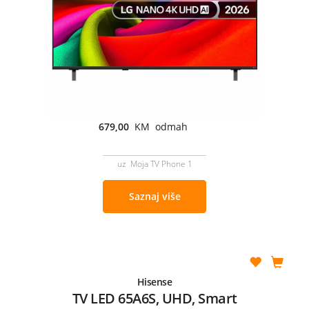
679,00
KM odmah
uz Moja TV Phone 1
Saznaj više
Hisense
TV LED 65A6S, UHD, Smart