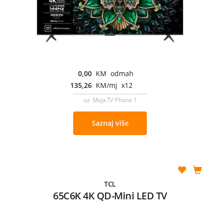
0,00
KM odmah
135,26
KM/mj x12
uz Moja TV Phone 1
Saznaj više
TCL
65C6K 4K QD-Mini LED TV