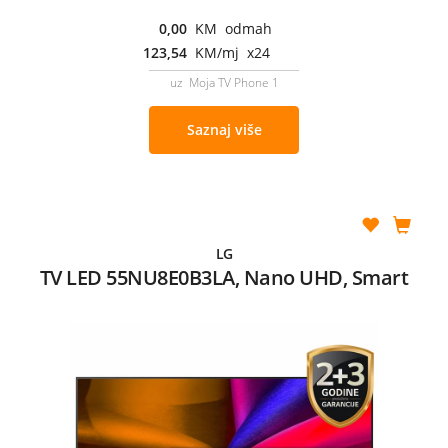
0,00
KM odmah
123,54
KM/mj x24
uz Moja TV Phone 1
Saznaj više
LG
TV LED 55NU8E0B3LA, Nano UHD, Smart