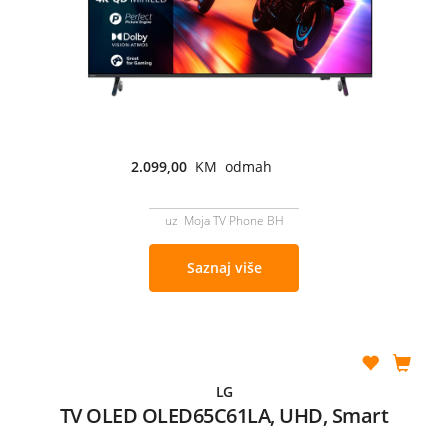
2.099,00
KM odmah
uz Moja TV Phone BH
Saznaj više
LG
TV OLED OLED65C61LA, UHD, Smart