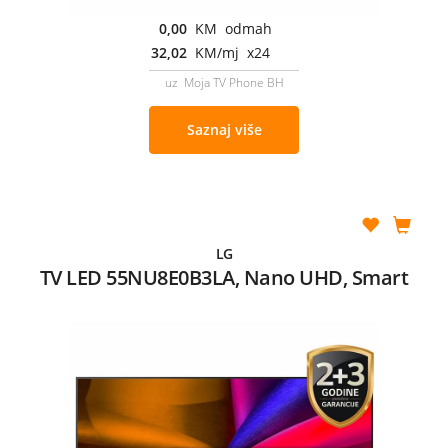
0,00
KM odmah
32,02
KM/mj x24
uz Moja TV Phone BH
Saznaj više
LG
TV LED 55NU8E0B3LA, Nano UHD, Smart