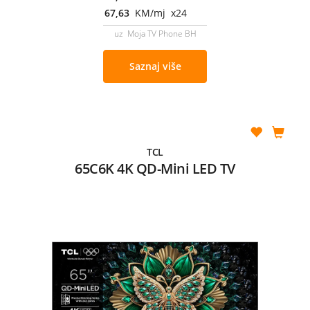
67,63
KM/mj x24
uz Moja TV Phone BH
Saznaj više
TCL
65C6K 4K QD-Mini LED TV