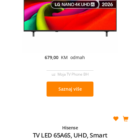
679,00
KM odmah
uz Moja TV Phone BH
Saznaj više
Hisense
TV LED 65A6S, UHD, Smart