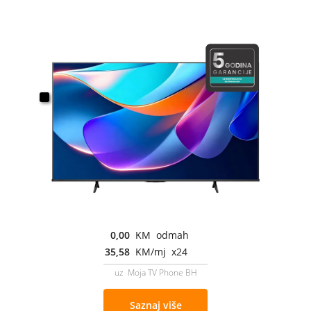
0,00
KM odmah
35,58
KM/mj x24
uz Moja TV Phone BH
Saznaj više