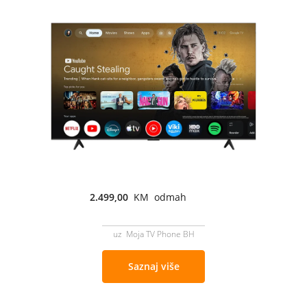
2.499,00
KM odmah
uz Moja TV Phone BH
Saznaj više