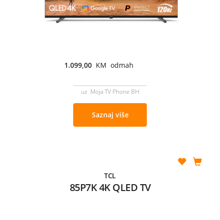
1.099,00
KM odmah
uz Moja TV Phone BH
Saznaj više
TCL
85P7K 4K QLED TV