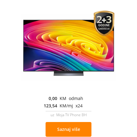
0,00
KM odmah
123,54
KM/mj x24
uz Moja TV Phone BH
Saznaj više