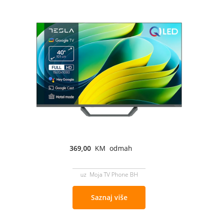
369,00
KM odmah
uz Moja TV Phone BH
Saznaj više