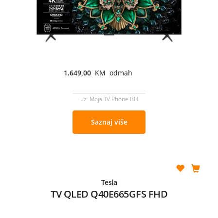
1.649,00
KM odmah
uz Moja TV Phone BH
Saznaj više
Tesla
TV QLED Q40E665GFS FHD