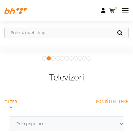
0
Mobilna
Fiksna
Ne propusti
HONOR poklone!
Internet
Uz
HONOR 600, 600 Pro i Magic 8
Pro
od 04.08.–31.08. očekuju te
Televizija
super pokloni!
Istraži ponudu
Dom
Televizori
Uređaji
Pogodnosti
PONIŠTI FILTERE
FILTER
Akcije
Podrška