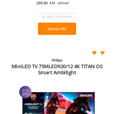
299,00
KM odmah
uz Moja TV Phone BH
Saznaj više
Philips
MiniLED TV 75MLED920/12 4K TITAN OS
Smart Ambilight