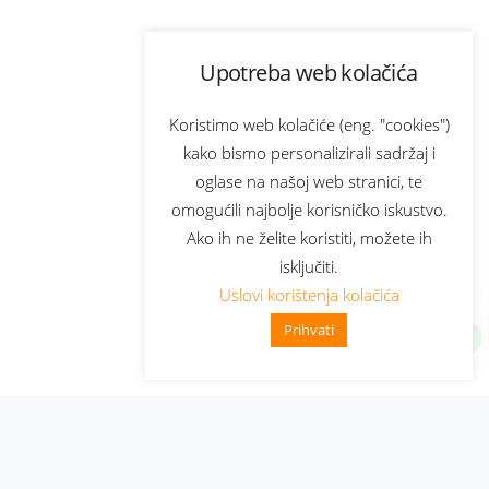
Upotreba web kolačića
Koristimo web kolačiće (eng. "cookies")
kako bismo personalizirali sadržaj i
oglase na našoj web stranici, te
omogućili najbolje korisničko iskustvo.
Ako ih ne želite koristiti, možete ih
isključiti.
Uslovi korištenja kolačića
Prihvati