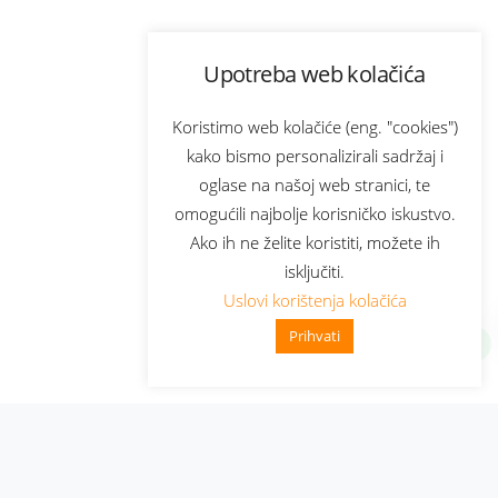
Upotreba web kolačića
Koristimo web kolačiće (eng. "cookies")
kako bismo personalizirali sadržaj i
oglase na našoj web stranici, te
omogućili najbolje korisničko iskustvo.
Ako ih ne želite koristiti, možete ih
isključiti.
Uslovi korištenja kolačića
Prihvati