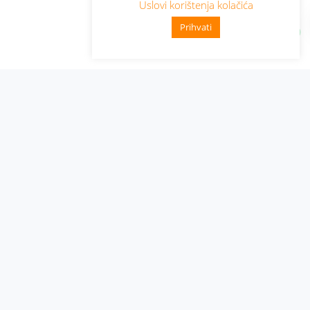
Uslovi korištenja kolačića
Prihvati
Administracija
Nabavke i pozivi
Karijera
Pristup informacijama