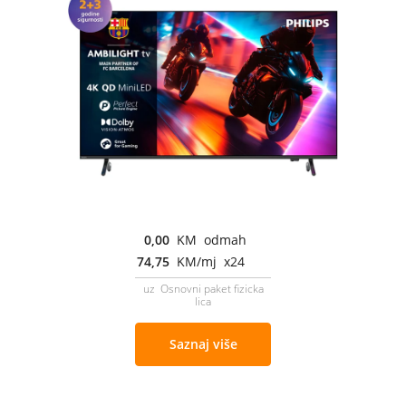
0,00
KM odmah
74,75
KM/mj x24
uz Osnovni paket fizicka
lica
Saznaj više