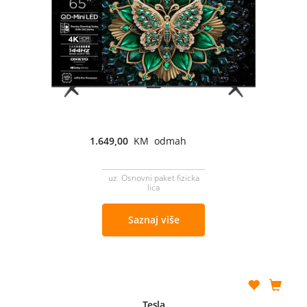
1.649,00
KM odmah
uz Osnovni paket fizicka
lica
Saznaj više
Tesla