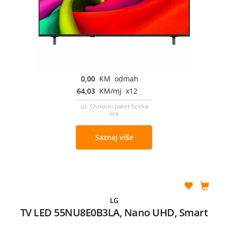
0,00
KM odmah
64,03
KM/mj x12
uz Osnovni paket fizicka
lica
Saznaj više
LG
TV LED 55NU8E0B3LA, Nano UHD, Smart