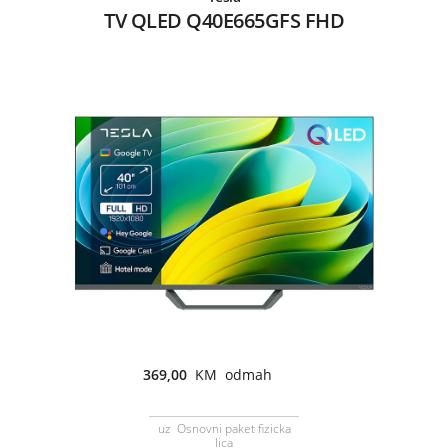
TV QLED Q40E665GFS FHD
369,00
KM odmah
uz Osnovni paket fizicka
lica