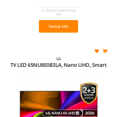
uz Osnovni paket fizicka
lica
Saznaj više
LG
TV LED 65NU8E0B3LA, Nano UHD, Smart