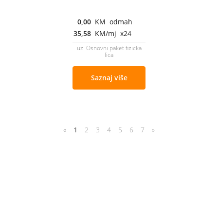
0,00
KM odmah
35,58
KM/mj x24
uz Osnovni paket fizicka
lica
Saznaj više
«
1
2
3
4
5
6
7
»