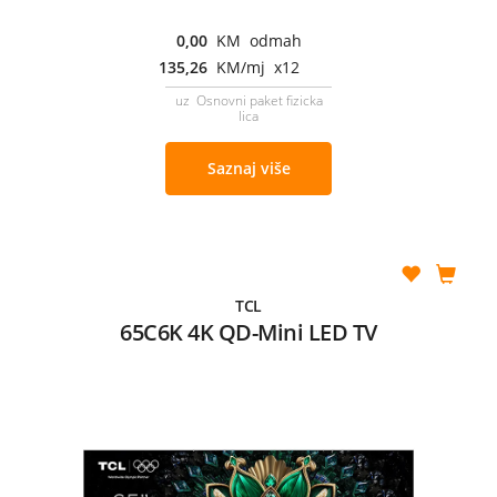
0,00
KM odmah
135,26
KM/mj x12
uz Osnovni paket fizicka
lica
Saznaj više
TCL
65C6K 4K QD-Mini LED TV