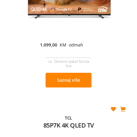
1.099,00
KM odmah
uz Osnovni paket fizicka
lica
Saznaj više
TCL
85P7K 4K QLED TV