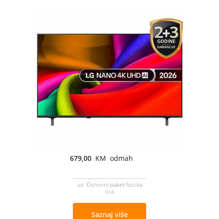
679,00
KM odmah
uz Osnovni paket fizicka
lica
Saznaj više