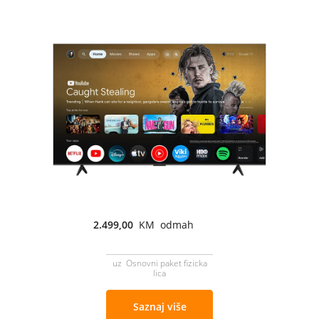
2.499,00
KM odmah
uz Osnovni paket fizicka
lica
Saznaj više