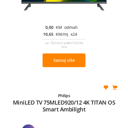
0,00
KM odmah
10,65
KM/mj x24
uz Osnovni paket fizicka
lica
Saznaj više
Philips
MiniLED TV 75MLED920/12 4K TITAN OS
Smart Ambilight