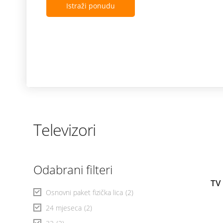
Istraži ponudu
Televizori
Odabrani filteri
TV
Osnovni paket fizička lica
(2)
24 mjeseca
(2)