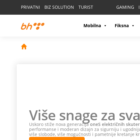
PRIVATNI
BIZ SOLUTION
TURIST
GAMING
Mobilna
Fiksna
Više snage za sva
Uskoro stiže nova generacija
oneS električnih skuter
performanse i moderan dizajn za sigurniju i ugodniju
više slobode, više mogućnosti i pametnije kretanje kr