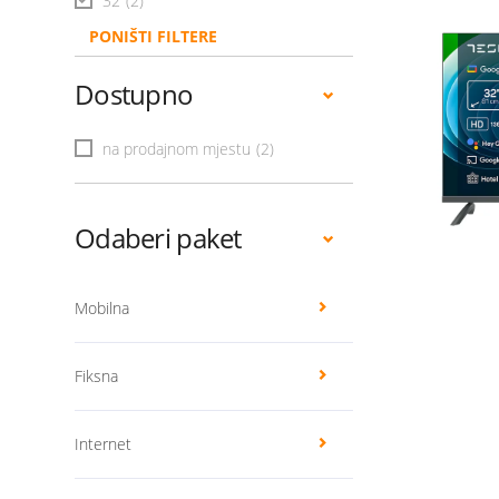
32
(2)
PONIŠTI FILTERE
Dostupno
na prodajnom mjestu
(2)
Odaberi paket
Mobilna
Fiksna
Internet