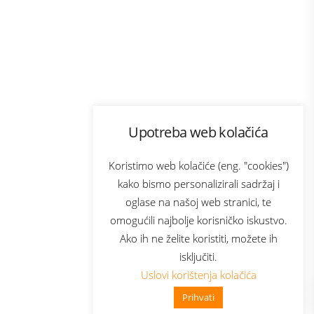
Program lojalnosti
Upotreba web kolačića
com
Bonus plus
sluga
Prijava za newsletter
Koristimo web kolačiće (eng. "cookies")
kako bismo personalizirali sadržaj i
oglase na našoj web stranici, te
elecom
omogućili najbolje korisničko iskustvo.
Ako ih ne želite koristiti, možete ih
isključiti.
Uslovi korištenja kolačića
Prihvati
👋 Zdravo, kako mogu pomoći?