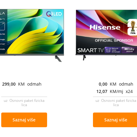
299,00
KM odmah
0,00
KM odmah
12,07
KM/mj x24
uz Osnovni paket fizicka
uz Osnovni paket fizicka
lica
lica
Saznaj više
Saznaj više