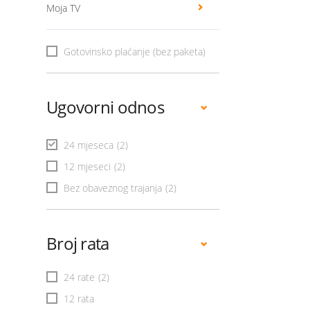
Moja TV
Gotovinsko plaćanje (bez paketa)
Ugovorni odnos
24 mjeseca
(2)
12 mjeseci
(2)
Bez obaveznog trajanja
(2)
Broj rata
24 rate
(2)
12 rata