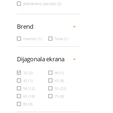
Jednokratno plaćanje
(2)
Brend
Hisense
(1)
Tesla
(1)
Dijagonala ekrana
32
(2)
40
(1)
42
(1)
43
(8)
50
(12)
55
(22)
65
(19)
75
(8)
85
(3)