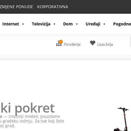
IZMJENE PONUDE
KORPORATIVNA
Internet
Televizija
Dom
Uređaji
Pogodno
0
Poređenje
Lista želja
ki pokret
a
— snažniji modeli, pouzdane
 gradsku vožnju. Za sve koji žele
oz grad.