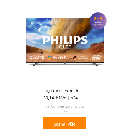
0,00
KM odmah
39,14
KM/mj x24
uz Osnovni paket fizicka
lica
Saznaj više