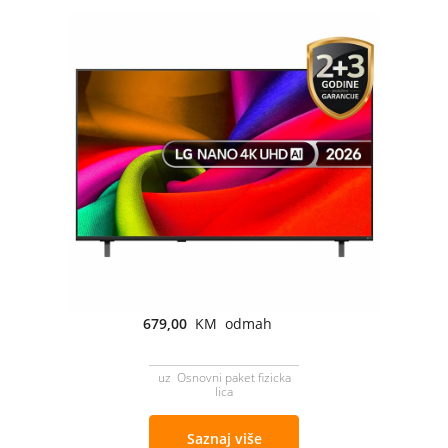
679,00
KM odmah
uz Osnovni paket fizicka
lica
Saznaj više