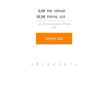
0,00
KM odmah
35,58
KM/mj x24
uz Osnovni paket fizicka
lica
Saznaj više
«
1
2
3
4
5
6
7
»