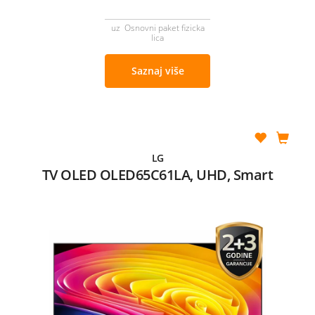
uz Osnovni paket fizicka
lica
Saznaj više
LG
TV OLED OLED65C61LA, UHD, Smart