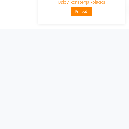
Uslovi korištenja kolačića
Prihvati
Administracija
Nabavke i pozivi
Karijera
Pristup informacijama