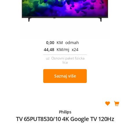
0,00
KM odmah
44,48
KM/mj x24
uz Osnovni paket fizicka
lica
Saznaj više
Philips
TV 65PUT8530/10 4K Google TV 120Hz