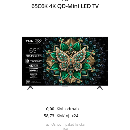
65C6K 4K QD-Mini LED TV
0,00
KM odmah
58,73
KM/mj x24
uz Osnovni paket fizicka
lica