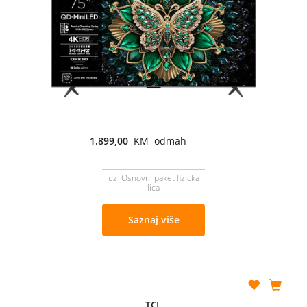
1.899,00
KM odmah
uz Osnovni paket fizicka
lica
Saznaj više
TCL