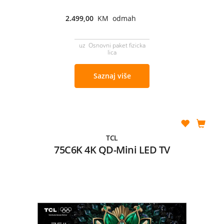
2.499,00
KM odmah
uz Osnovni paket fizicka
lica
Saznaj više
TCL
75C6K 4K QD-Mini LED TV