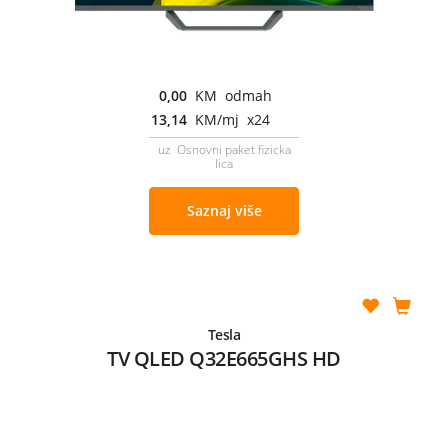
0,00
KM odmah
13,14
KM/mj x24
uz Osnovni paket fizicka
lica
Saznaj više
Tesla
TV QLED Q32E665GHS HD