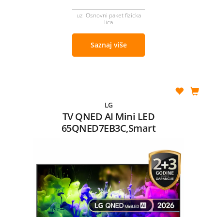
uz Osnovni paket fizicka
lica
Saznaj više
LG
TV QNED AI Mini LED
65QNED7EB3C,Smart