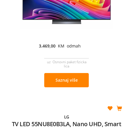
3.469,00
KM odmah
uz Osnovni paket fizicka
lica
Saznaj više
LG
TV LED 55NU8E0B3LA, Nano UHD, Smart