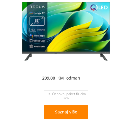
299,00
KM odmah
uz Osnovni paket fizicka
lica
Saznaj više