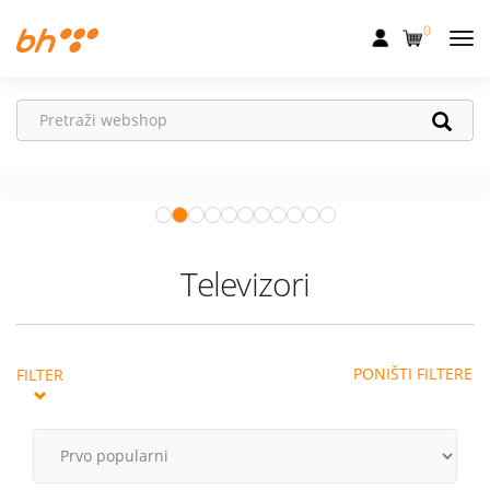
0
Mobilna
Fiksna
Ne propusti
HONOR poklone!
Internet
Uz
HONOR 600, 600 Pro i Magic 8
Pro
od 04.08.–31.08. očekuju te
Televizija
super pokloni!
Istraži ponudu
Dom
Televizori
Uređaji
Pogodnosti
PONIŠTI FILTERE
FILTER
Akcije
Podrška