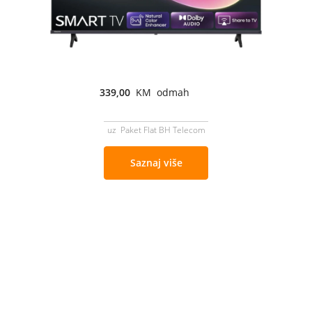
339,00
KM odmah
uz Paket Flat BH Telecom
Saznaj više