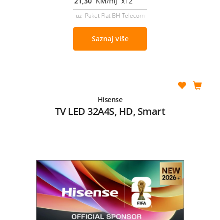
21,30
KM/mj x12
uz Paket Flat BH Telecom
Saznaj više
Hisense
TV LED 32A4S, HD, Smart