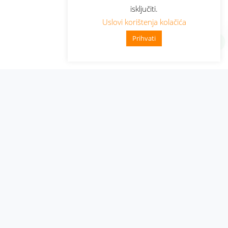
isključiti.
Uslovi korištenja kolačića
Prihvati
Administracija
Nabavke i pozivi
Karijera