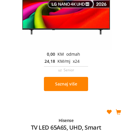
0,00
KM odmah
24,18
KM/mj x24
uz Senior
Saznaj više
Hisense
TV LED 65A6S, UHD, Smart