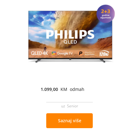
1.099,00
KM odmah
uz Senior
Saznaj više