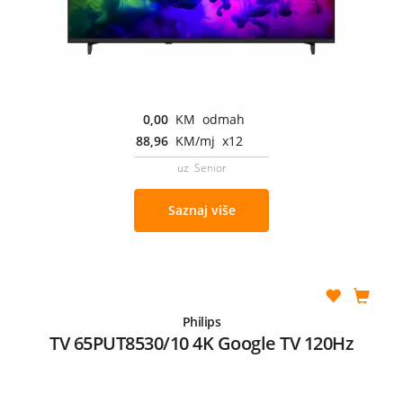
0,00
KM odmah
88,96
KM/mj x12
uz Senior
Saznaj više
Philips
TV 65PUT8530/10 4K Google TV 120Hz