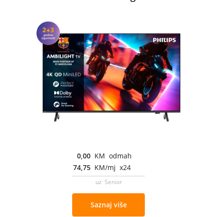
0,00
KM odmah
74,75
KM/mj x24
uz Senior
Saznaj više