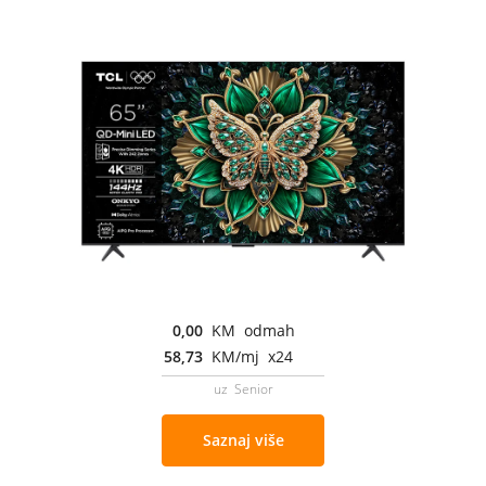
0,00
KM odmah
58,73
KM/mj x24
uz Senior
Saznaj više