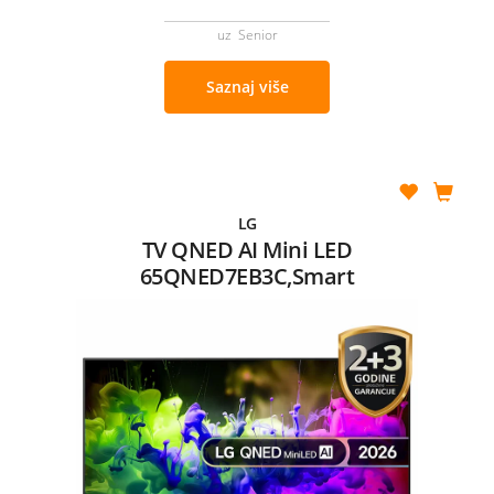
uz Senior
Saznaj više
LG
TV QNED AI Mini LED
65QNED7EB3C,Smart