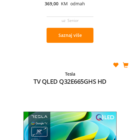
369,00
KM odmah
uz Senior
Saznaj više
Tesla
TV QLED Q32E665GHS HD