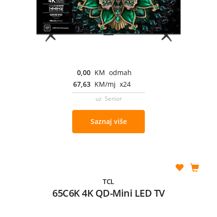
0,00
KM odmah
67,63
KM/mj x24
uz Senior
Saznaj više
TCL
65C6K 4K QD-Mini LED TV