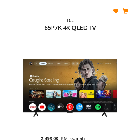
TCL
85P7K 4K QLED TV
2.499,00
KM odmah