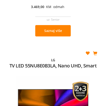
3.469,00
KM odmah
uz Senior
Saznaj više
LG
TV LED 55NU8E0B3LA, Nano UHD, Smart