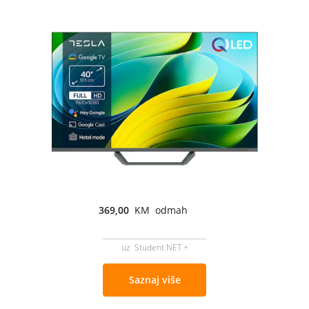
369,00
KM odmah
uz Student NET +
Saznaj više