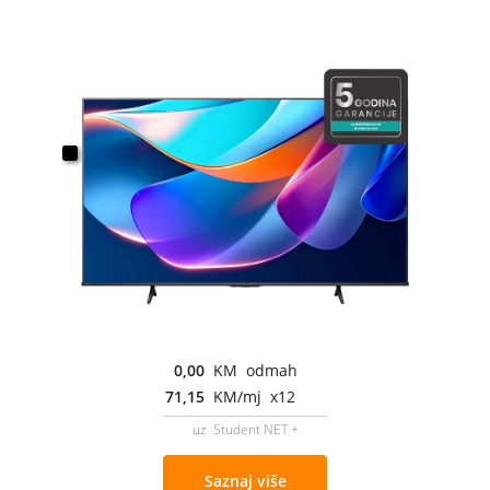
0,00
KM odmah
71,15
KM/mj x12
uz Student NET +
Saznaj više