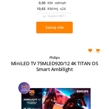
0,00
KM odmah
10,65
KM/mj x24
uz Student NET +
Saznaj više
Philips
MiniLED TV 75MLED920/12 4K TITAN OS
Smart Ambilight