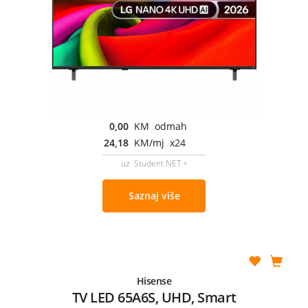
0,00
KM odmah
24,18
KM/mj x24
uz Student NET +
Saznaj više
Hisense
TV LED 65A6S, UHD, Smart