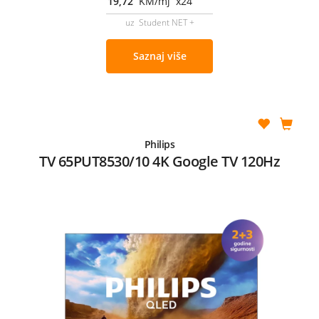
19,72
KM/mj x24
uz Student NET +
Saznaj više
Philips
TV 65PUT8530/10 4K Google TV 120Hz