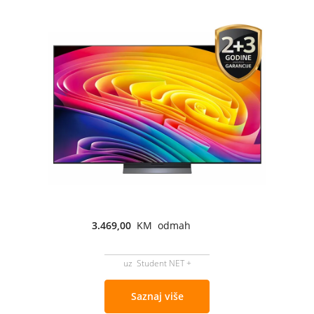
3.469,00
KM odmah
uz Student NET +
Saznaj više