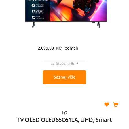
2.099,00
KM odmah
uz Student NET +
Saznaj više
LG
TV OLED OLED65C61LA, UHD, Smart