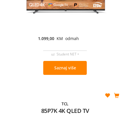
1.099,00
KM odmah
uz Student NET +
Saznaj više
TCL
85P7K 4K QLED TV