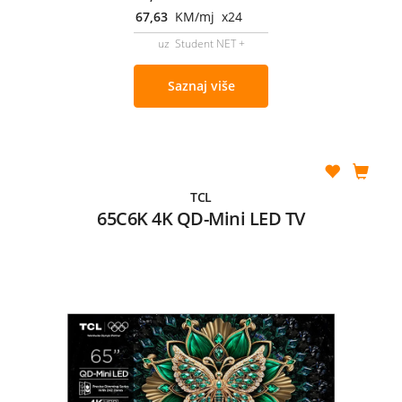
67,63
KM/mj x24
uz Student NET +
Saznaj više
TCL
65C6K 4K QD-Mini LED TV