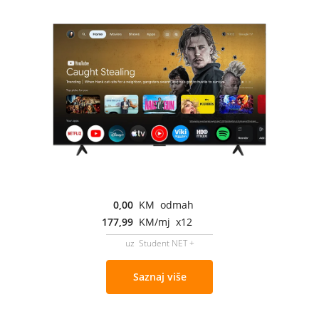
0,00
KM odmah
177,99
KM/mj x12
uz Student NET +
Saznaj više