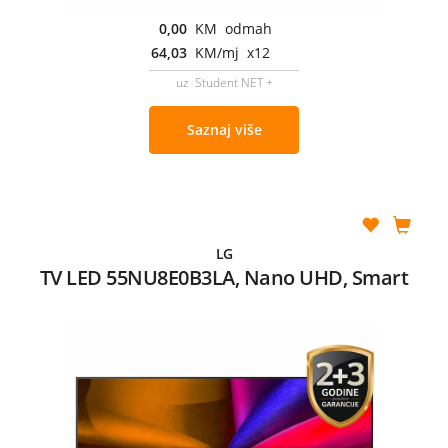
0,00
KM odmah
64,03
KM/mj x12
uz Student NET +
Saznaj više
LG
TV LED 55NU8E0B3LA, Nano UHD, Smart