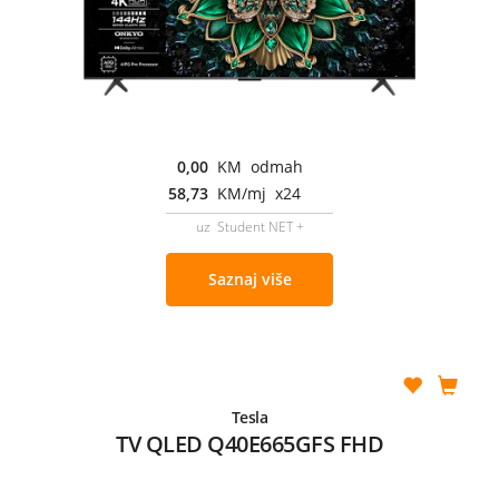
0,00
KM odmah
58,73
KM/mj x24
uz Student NET +
Saznaj više
Tesla
TV QLED Q40E665GFS FHD