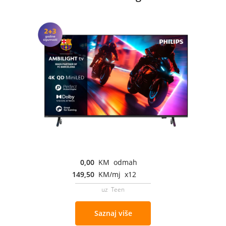
0,00
KM odmah
149,50
KM/mj x12
uz Teen
Saznaj više