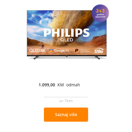
1.099,00
KM odmah
uz Teen
Saznaj više