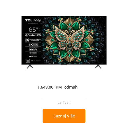
1.649,00
KM odmah
uz Teen
Saznaj više