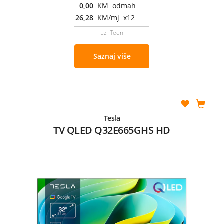
0,00
KM odmah
26,28
KM/mj x12
uz Teen
Saznaj više
Tesla
TV QLED Q32E665GHS HD