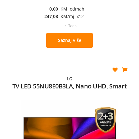
0,00
KM odmah
247,08
KM/mj x12
uz Teen
Saznaj više
LG
TV LED 55NU8E0B3LA, Nano UHD, Smart