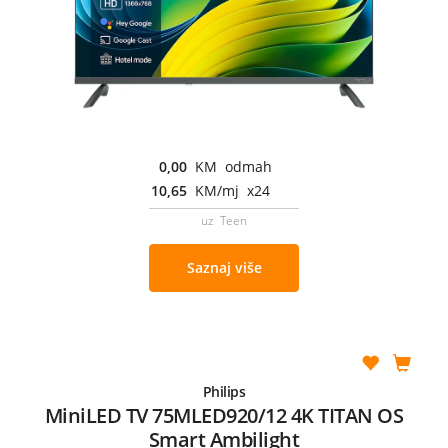
0,00
KM odmah
10,65
KM/mj x24
uz Teen
Saznaj više
Philips
MiniLED TV 75MLED920/12 4K TITAN OS
Smart Ambilight