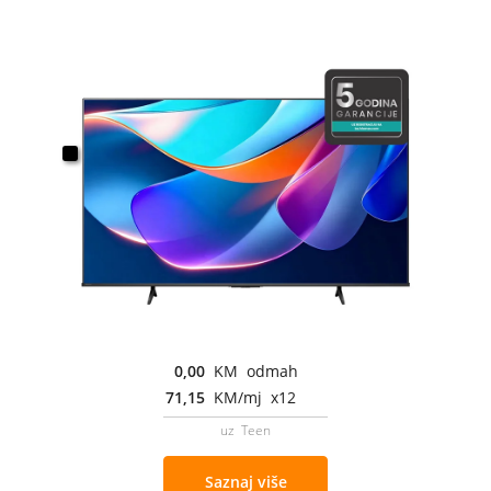
0,00
KM odmah
71,15
KM/mj x12
uz Teen
Saznaj više