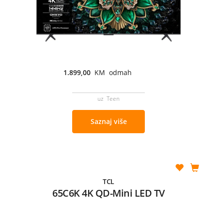
1.899,00
KM odmah
uz Teen
Saznaj više
TCL
65C6K 4K QD-Mini LED TV