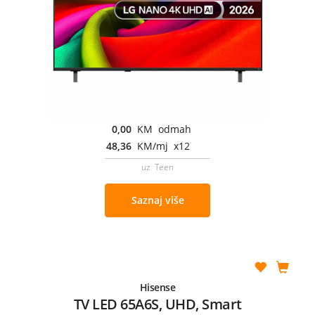
0,00
KM odmah
48,36
KM/mj x12
uz Teen
Saznaj više
Hisense
TV LED 65A6S, UHD, Smart