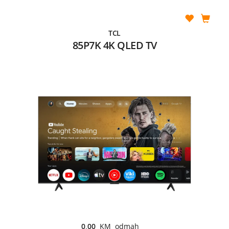
TCL
85P7K 4K QLED TV
0,00
KM odmah