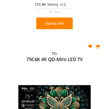
177,99
KM/mj x12
uz Teen
Saznaj više
TCL
75C6K 4K QD-Mini LED TV