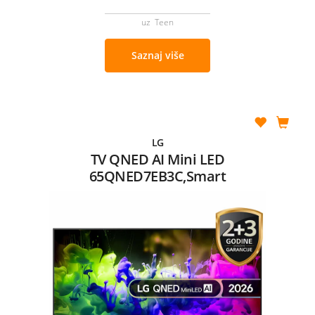
uz Teen
Saznaj više
LG
TV QNED AI Mini LED
65QNED7EB3C,Smart