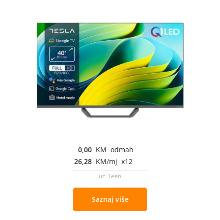
0,00
KM odmah
26,28
KM/mj x12
uz Teen
Saznaj više