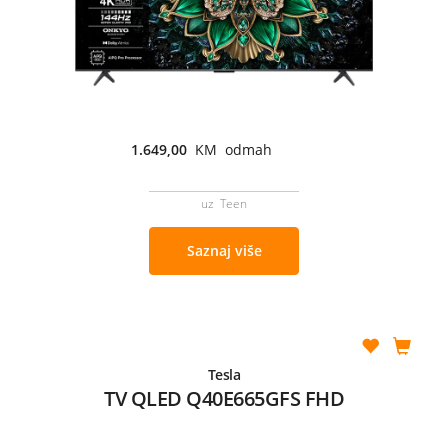
1.649,00
KM odmah
uz Teen
Saznaj više
Tesla
TV QLED Q40E665GFS FHD