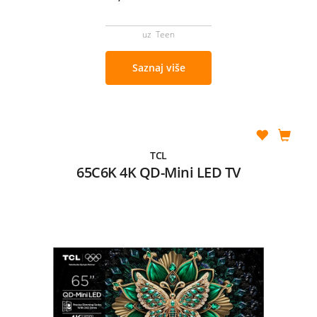
uz Teen
Saznaj više
TCL
65C6K 4K QD-Mini LED TV