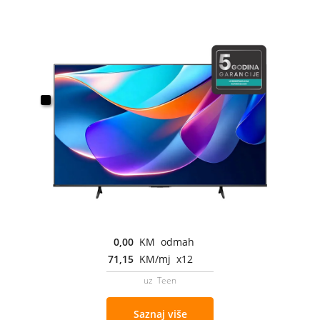
0,00
KM odmah
71,15
KM/mj x12
uz Teen
Saznaj više