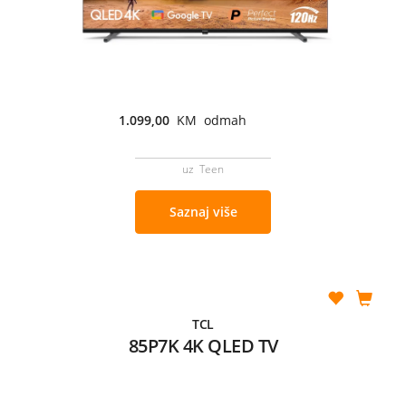
1.099,00
KM odmah
uz Teen
Saznaj više
TCL
85P7K 4K QLED TV