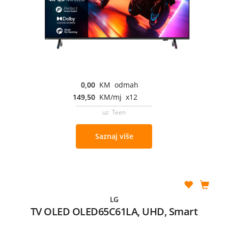
0,00
KM odmah
149,50
KM/mj x12
uz Teen
Saznaj više
LG
TV OLED OLED65C61LA, UHD, Smart