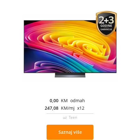
0,00
KM odmah
247,08
KM/mj x12
uz Teen
Saznaj više