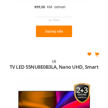
899,00
KM odmah
uz Teen
Saznaj više
LG
TV LED 55NU8E0B3LA, Nano UHD, Smart