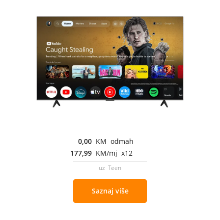
0,00
KM odmah
177,99
KM/mj x12
uz Teen
Saznaj više