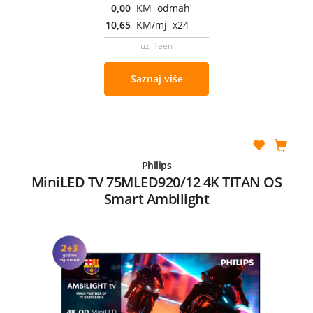
0,00
KM odmah
10,65
KM/mj x24
uz Teen
Saznaj više
Philips
MiniLED TV 75MLED920/12 4K TITAN OS
Smart Ambilight