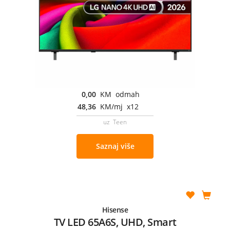
0,00
KM odmah
48,36
KM/mj x12
uz Teen
Saznaj više
Hisense
TV LED 65A6S, UHD, Smart