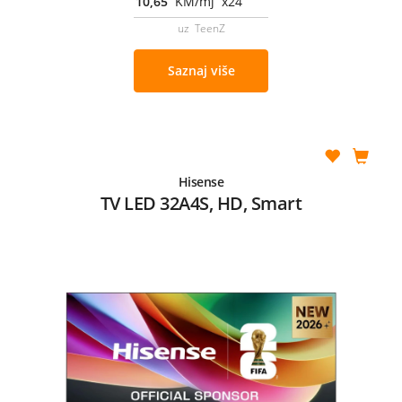
10,65
KM/mj x24
uz TeenZ
Saznaj više
Hisense
TV LED 32A4S, HD, Smart