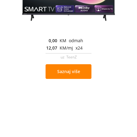
0,00
KM odmah
12,07
KM/mj x24
uz TeenZ
Saznaj više