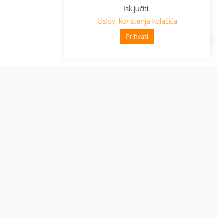
isključiti.
Uslovi korištenja kolačića
Prihvati
Administracija
Nabavke i pozivi
Karijera