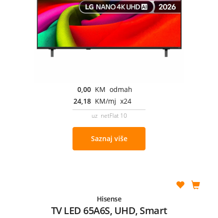
0,00
KM odmah
24,18
KM/mj x24
uz netFlat 10
Saznaj više
Hisense
TV LED 65A6S, UHD, Smart