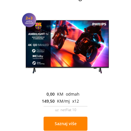
0,00
KM odmah
149,50
KM/mj x12
uz netFlat 10
Saznaj više