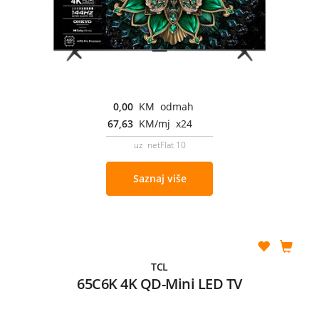
0,00
KM odmah
67,63
KM/mj x24
uz netFlat 10
Saznaj više
TCL
65C6K 4K QD-Mini LED TV