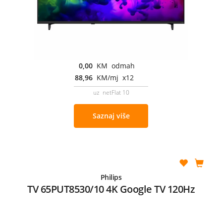
0,00
KM odmah
88,96
KM/mj x12
uz netFlat 10
Saznaj više
Philips
TV 65PUT8530/10 4K Google TV 120Hz