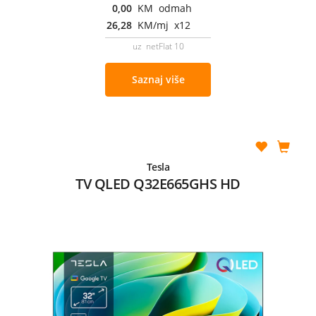
0,00
KM odmah
26,28
KM/mj x12
uz netFlat 10
Saznaj više
Tesla
TV QLED Q32E665GHS HD