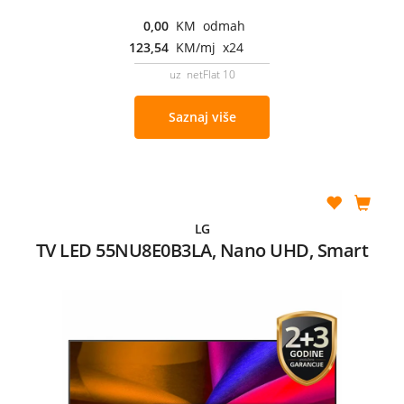
0,00
KM odmah
123,54
KM/mj x24
uz netFlat 10
Saznaj više
LG
TV LED 55NU8E0B3LA, Nano UHD, Smart