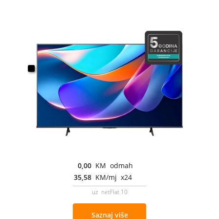
0,00
KM odmah
35,58
KM/mj x24
uz netFlat 10
Saznaj više