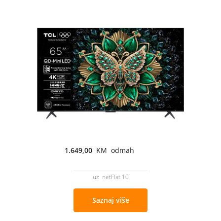
1.649,00
KM odmah
uz netFlat 10
Saznaj više