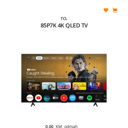
TCL
85P7K 4K QLED TV
0,00
KM odmah