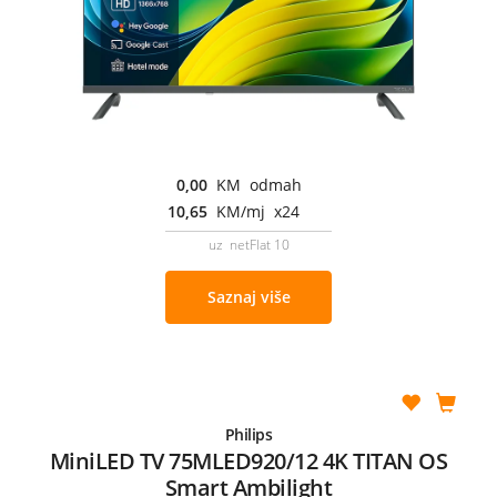
0,00
KM odmah
10,65
KM/mj x24
uz netFlat 10
Saznaj više
Philips
MiniLED TV 75MLED920/12 4K TITAN OS
Smart Ambilight