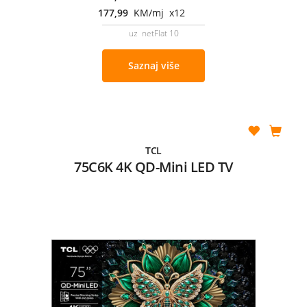
177,99
KM/mj x12
uz netFlat 10
Saznaj više
TCL
75C6K 4K QD-Mini LED TV