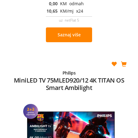
0,00
KM odmah
10,65
KM/mj x24
uz netFlat 5
Saznaj više
Philips
MiniLED TV 75MLED920/12 4K TITAN OS
Smart Ambilight