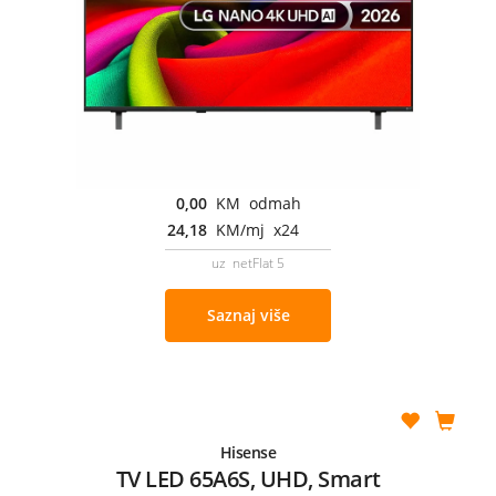
0,00
KM odmah
24,18
KM/mj x24
uz netFlat 5
Saznaj više
Hisense
TV LED 65A6S, UHD, Smart