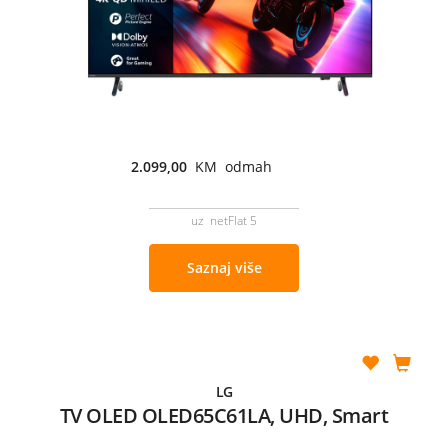
2.099,00
KM odmah
uz netFlat 5
Saznaj više
LG
TV OLED OLED65C61LA, UHD, Smart