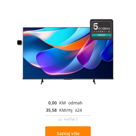
0,00
KM odmah
35,58
KM/mj x24
uz netFlat 5
Saznaj više