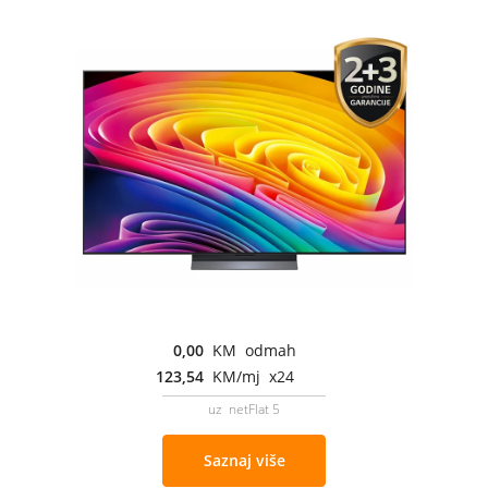
0,00
KM odmah
123,54
KM/mj x24
uz netFlat 5
Saznaj više