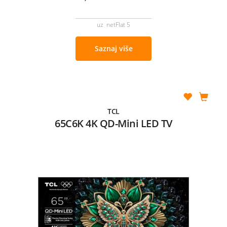
uz netFlat 5
Saznaj više
TCL
65C6K 4K QD-Mini LED TV