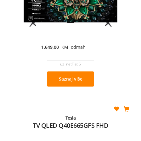
1.649,00
KM odmah
uz netFlat 5
Saznaj više
Tesla
TV QLED Q40E665GFS FHD