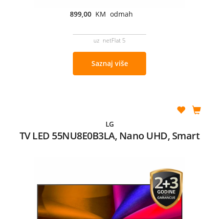
899,00
KM odmah
uz netFlat 5
Saznaj više
LG
TV LED 55NU8E0B3LA, Nano UHD, Smart