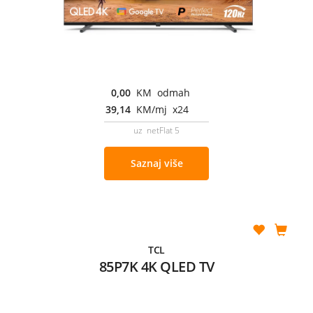
0,00
KM odmah
39,14
KM/mj x24
uz netFlat 5
Saznaj više
TCL
85P7K 4K QLED TV