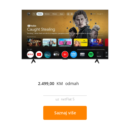
2.499,00
KM odmah
uz netFlat 5
Saznaj više