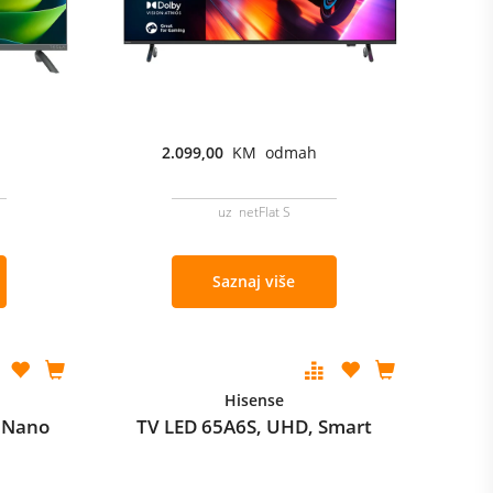
2.099,00
KM odmah
uz netFlat S
Saznaj više
Hisense
 Nano
TV LED 65A6S, UHD, Smart