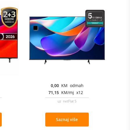
0,00
KM odmah
71,15
KM/mj x12
uz netFlat S
Saznaj više