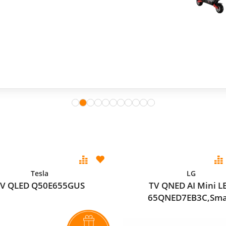
Tesla
LG
V QLED Q50E655GUS
TV QNED AI Mini L
65QNED7EB3C,Sma