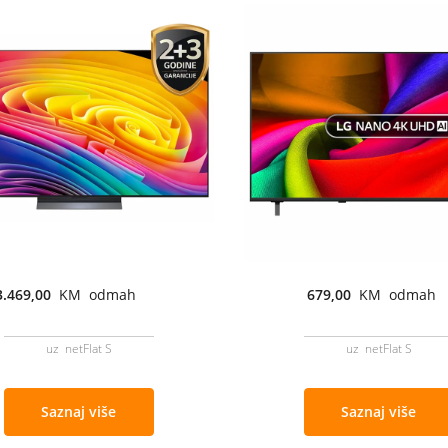
3.469,00
KM odmah
679,00
KM odmah
uz netFlat S
uz netFlat S
Saznaj više
Saznaj više