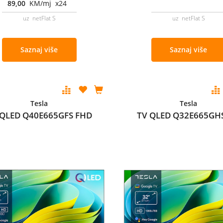
89,00
KM/mj x24
uz netFlat S
uz netFlat S
Saznaj više
Saznaj više
Tesla
Tesla
 QLED Q40E665GFS FHD
TV QLED Q32E665GH