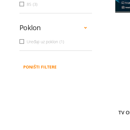
85
(3)
Poklon
Uređaji uz poklon
(1)
PONIŠTI FILTERE
TV O