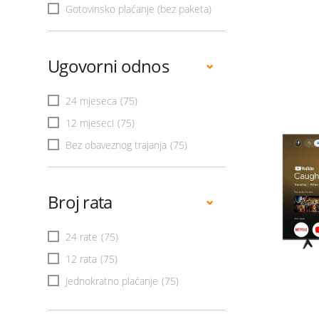
Gotovinsko plaćanje (bez paketa)
Ugovorni odnos
24 mjeseca
(75)
12 mjeseci
(75)
Bez obaveznog trajanja
(75)
Broj rata
24 rate
(75)
12 rata
(75)
Jednokratno plaćanje
(75)