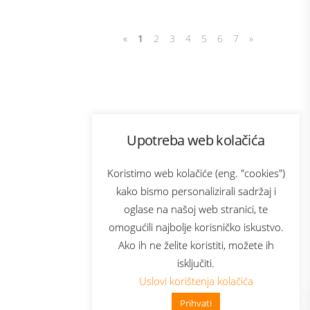
«
1
2
3
4
5
6
7
»
Program lojalnosti
Upotreba web kolačića
com
Bonus plus
sluga
Prijava za newsletter
Koristimo web kolačiće (eng. "cookies")
kako bismo personalizirali sadržaj i
oglase na našoj web stranici, te
elecom
omogućili najbolje korisničko iskustvo.
Ako ih ne želite koristiti, možete ih
isključiti.
Uslovi korištenja kolačića
Prihvati
👋 Zdravo, kako mogu pomoći?