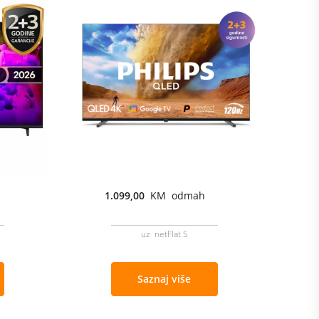
1.099,00
KM odmah
uz netFlat S
Saznaj više