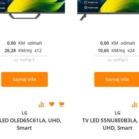
0,00
KM odmah
0,00
KM odmah
26,28
KM/mj x12
10,65
KM/mj x24
uz netFlat S
uz netFlat S
Saznaj više
Saznaj više
LG
LG
LED OLED65C61LA, UHD,
TV LED 55NU8E0B3LA,
Smart
UHD, Smart