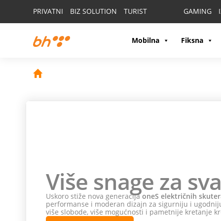
PRIVATNI
BIZ SOLUTION
TURIST
GAMING
Mobilna
Fiksna
Više snage za sva
Uskoro stiže nova generacija
oneS električnih skuter
performanse i moderan dizajn za sigurniju i ugodniju
više slobode, više mogućnosti i pametnije kretanje kr