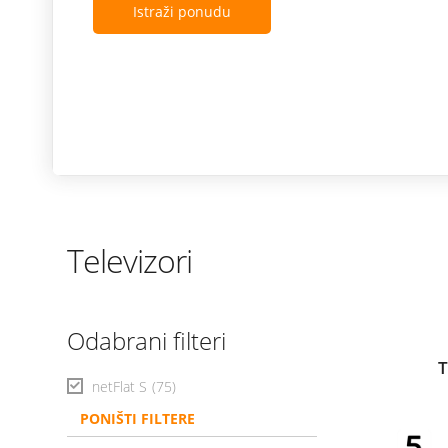
Istraži ponudu
Televizori
Odabrani filteri
T
netFlat S
(75)
PONIŠTI FILTERE