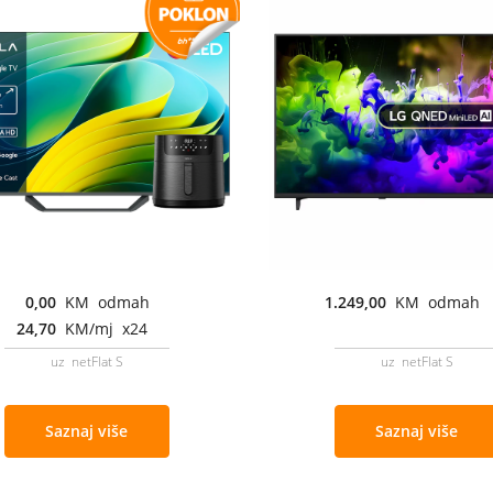
0,00
KM odmah
1.249,00
KM odmah
24,70
KM/mj x24
uz netFlat S
uz netFlat S
Saznaj više
Saznaj više