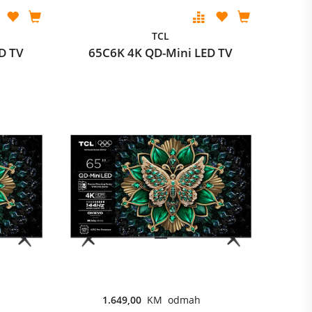
TCL
D TV
65C6K 4K QD-Mini LED TV
1.649,00
KM odmah