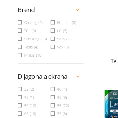
Brend
Grundig
(2)
Hisense
(8)
TCL
(9)
LG
(7)
Samsung
(16)
Sony
(8)
Tesla
(4)
Vox
(3)
Philips
(18)
TV
Dijagonala ekrana
32
(2)
40
(1)
42
(1)
43
(8)
50
(12)
55
(22)
65
(18)
75
(8)