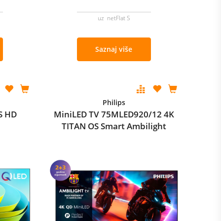
uz netFlat S
Saznaj više
Philips
S HD
MiniLED TV 75MLED920/12 4K
TITAN OS Smart Ambilight