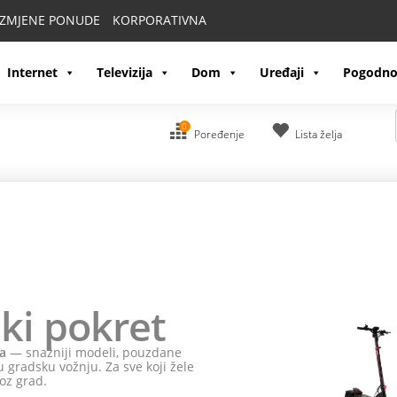
IZMJENE PONUDE
KORPORATIVNA
Internet
Televizija
Dom
Uređaji
Pogodno
0
Poređenje
Lista želja
ki pokret
a
— snažniji modeli, pouzdane
 gradsku vožnju. Za sve koji žele
oz grad.