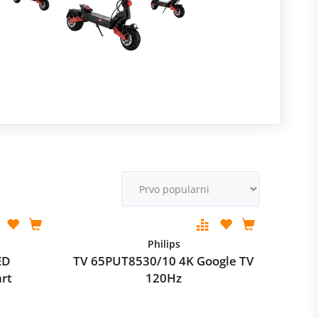
R
m
M
v
Philips
ED
TV 65PUT8530/10 4K Google TV
rt
120Hz