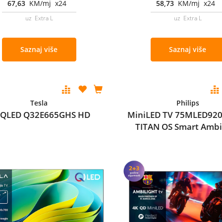
67,63
KM/mj x24
58,73
KM/mj x24
uz Extra L
uz Extra L
Saznaj više
Saznaj više
Tesla
Philips
 QLED Q32E665GHS HD
MiniLED TV 75MLED920
TITAN OS Smart Ambi