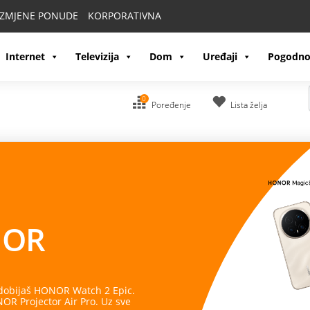
IZMJENE PONUDE
KORPORATIVNA
Internet
Televizija
Dom
Uređaji
Pogodno
0
Poređenje
Lista želja
OR
 dobijaš HONOR Watch 2 Epic.
R Projector Air Pro. Uz sve