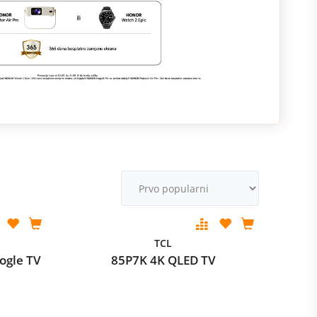
M
v
TCL
ogle TV
85P7K 4K QLED TV