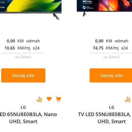
0,00
KM odmah
0,00
KM odmah
10,65
KM/mj x24
74,75
KM/mj x24
uz Extra L
uz Extra L
Saznaj više
Saznaj više
LG
LG
LED 65NU8E0B3LA, Nano
TV LED 55NU8E0B3LA,
UHD, Smart
UHD, Smart