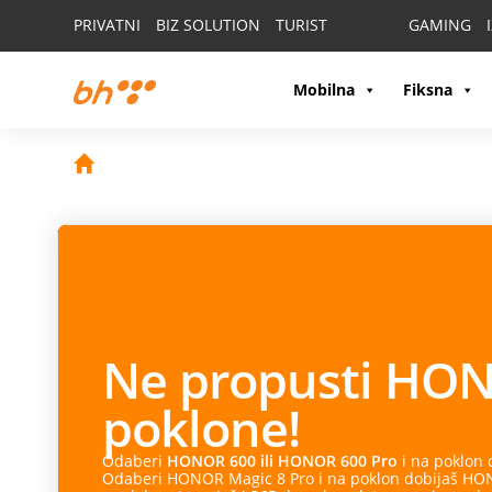
PRIVATNI
BIZ SOLUTION
TURIST
GAMING
Mobilna
Fiksna
Ne propusti
HON
poklone!
Odaberi
HONOR 600 ili HONOR 600 Pro
i na poklon
Odaberi HONOR Magic 8 Pro i na poklon dobijaš HONO