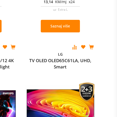
13,14
KM/mj x24
uz Extra L
Saznaj više
LG
/12 4K
TV OLED OLED65C61LA, UHD,
light
Smart