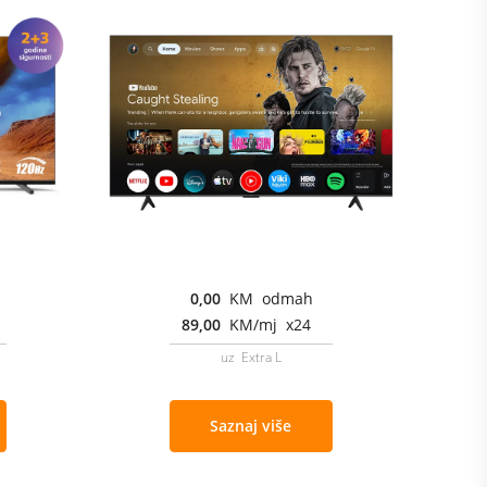
0,00
KM odmah
89,00
KM/mj x24
uz Extra L
Saznaj više