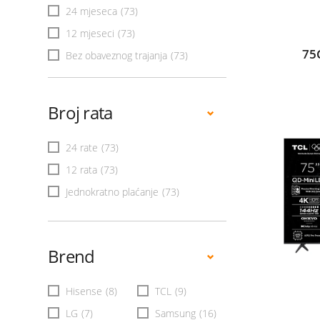
24 mjeseca
(73)
12 mjeseci
(73)
75
Bez obaveznog trajanja
(73)
Broj rata
24 rate
(73)
12 rata
(73)
Jednokratno plaćanje
(73)
Brend
Hisense
(8)
TCL
(9)
LG
(7)
Samsung
(16)