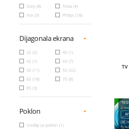
Sony
(8)
Tesla
(4)
Vox
(3)
Philips
(18)
Dijagonala ekrana
32
(2)
40
(1)
42
(1)
43
(7)
TV
50
(11)
55
(22)
65
(18)
75
(8)
85
(3)
Poklon
Uređaji uz poklon
(1)