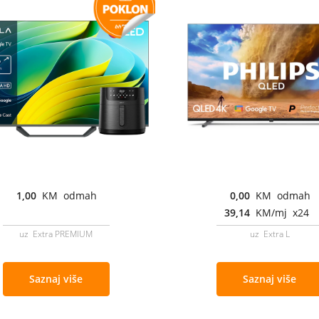
1,00
KM odmah
0,00
KM odmah
39,14
KM/mj x24
uz Extra PREMIUM
uz Extra L
Saznaj više
Saznaj više