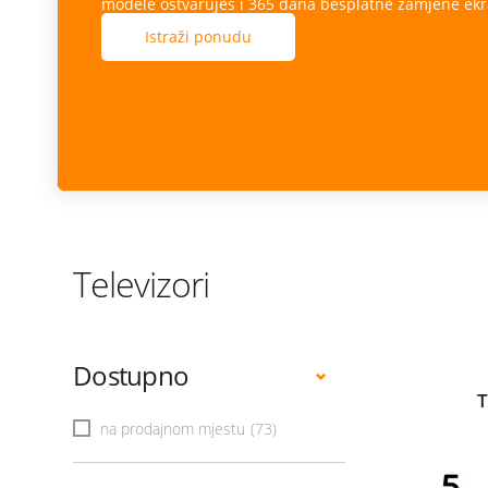
modele ostvaruješ i 365 dana besplatne zamjene ekr
Istraži ponudu
Televizori
Dostupno
T
na prodajnom mjestu
(73)