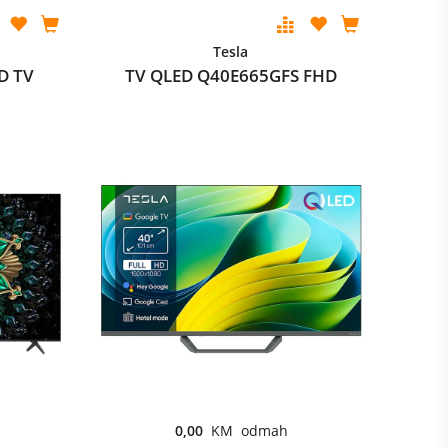
Tesla
D TV
TV QLED Q40E665GFS FHD
0,00
KM odmah