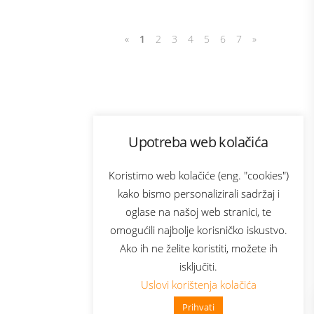
«
1
2
3
4
5
6
7
»
Program lojalnosti
Upotreba web kolačića
com
Bonus plus
sluga
Prijava za newsletter
Koristimo web kolačiće (eng. "cookies")
kako bismo personalizirali sadržaj i
oglase na našoj web stranici, te
elecom
omogućili najbolje korisničko iskustvo.
Ako ih ne želite koristiti, možete ih
isključiti.
Uslovi korištenja kolačića
Prihvati
👋 Zdravo, kako mogu pomoći?