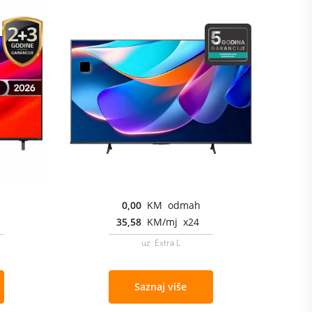
0,00
KM odmah
35,58
KM/mj x24
uz Extra L
Saznaj više