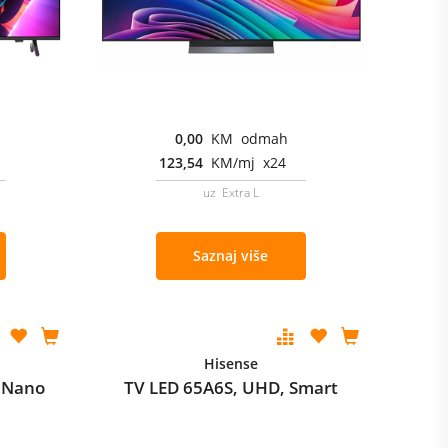
0,00
KM odmah
123,54
KM/mj x24
uz Extra L
Saznaj više
Hisense
 Nano
TV LED 65A6S, UHD, Smart