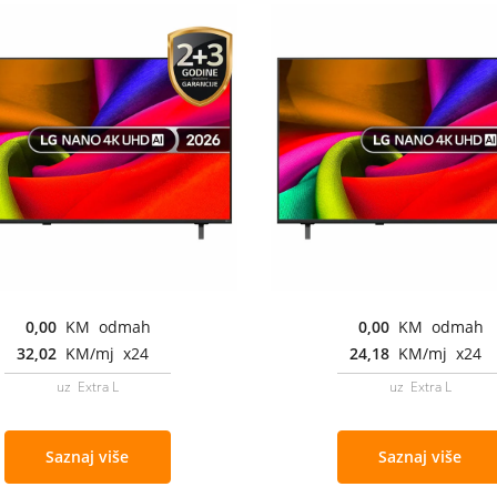
0,00
KM odmah
0,00
KM odmah
32,02
KM/mj x24
24,18
KM/mj x24
uz Extra L
uz Extra L
Saznaj više
Saznaj više