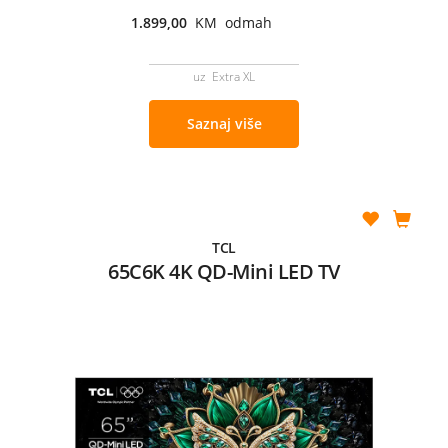
1.899,00
KM odmah
uz Extra XL
Saznaj više
TCL
65C6K 4K QD-Mini LED TV