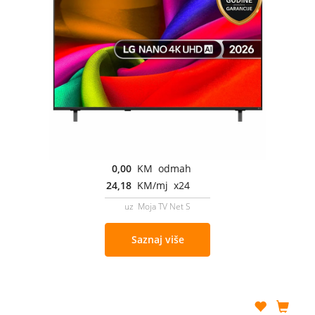
0,00
KM odmah
24,18
KM/mj x24
uz Moja TV Net S
Saznaj više