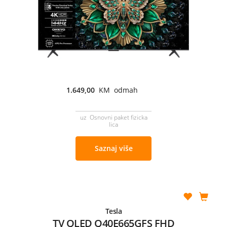
1.649,00
KM odmah
uz Osnovni paket fizicka
lica
Saznaj više
Tesla
TV QLED Q40E665GFS FHD