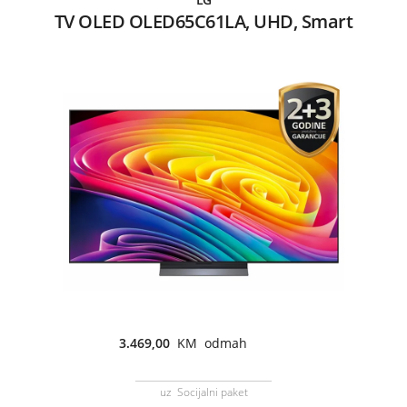
TV OLED OLED65C61LA, UHD, Smart
3.469,00
KM odmah
uz Socijalni paket