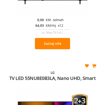
0,00
KM odmah
64,03
KM/mj x12
uz Moja TV Full L
Saznaj više
LG
TV LED 55NU8E0B3LA, Nano UHD, Smart