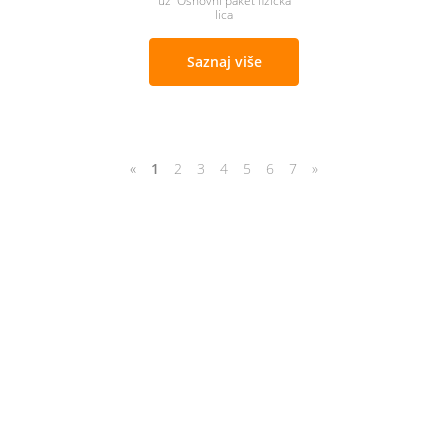
uz Osnovni paket fizicka
lica
Saznaj više
«
1
2
3
4
5
6
7
»