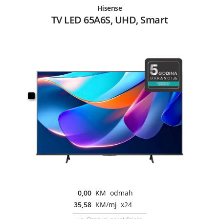
Hisense
TV LED 65A6S, UHD, Smart
0,00
KM odmah
35,58
KM/mj x24