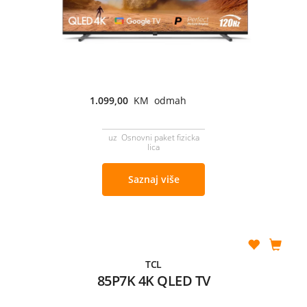
1.099,00
KM odmah
uz Osnovni paket fizicka
lica
Saznaj više
TCL
85P7K 4K QLED TV