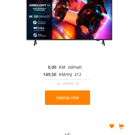
0,00
KM odmah
149,50
KM/mj x12
uz netFlat 10
Saznaj više
LG