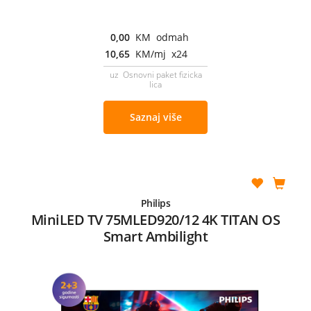
0,00
KM odmah
10,65
KM/mj x24
uz Osnovni paket fizicka
lica
Saznaj više
Philips
MiniLED TV 75MLED920/12 4K TITAN OS
Smart Ambilight