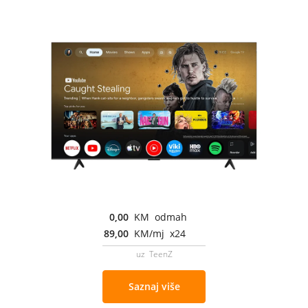
0,00
KM odmah
89,00
KM/mj x24
uz TeenZ
Saznaj više