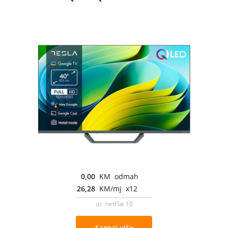
0,00
KM odmah
26,28
KM/mj x12
uz netFlat 10
Saznaj više