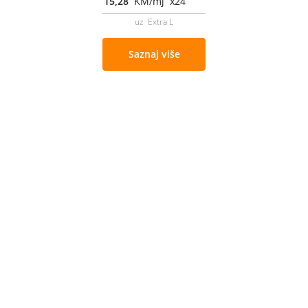
15,28
KM/mj x24
uz Extra L
Saznaj više