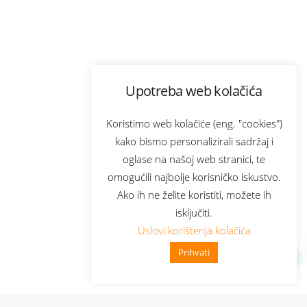
Upotreba web kolačića
Koristimo web kolačiće (eng. "cookies")
kako bismo personalizirali sadržaj i
oglase na našoj web stranici, te
omogućili najbolje korisničko iskustvo.
Ako ih ne želite koristiti, možete ih
isključiti.
Uslovi korištenja kolačića
Prihvati