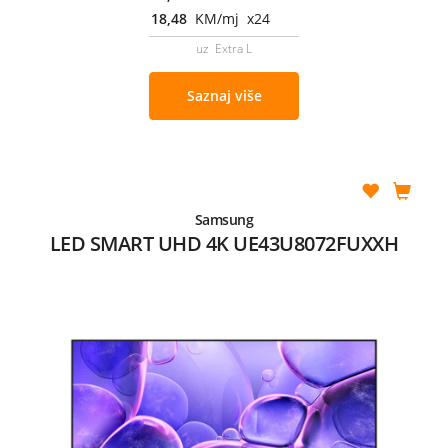
18,48
KM/mj x24
uz Extra L
Saznaj više
Samsung
LED SMART UHD 4K UE43U8072FUXXH