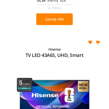
35,58
KM/mj x24
uz Extra L
Saznaj više
Hisense
TV LED 43A6S, UHD, Smart