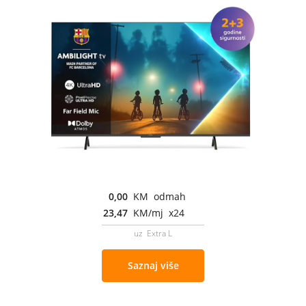
0,00
KM odmah
23,47
KM/mj x24
uz Extra L
Saznaj više