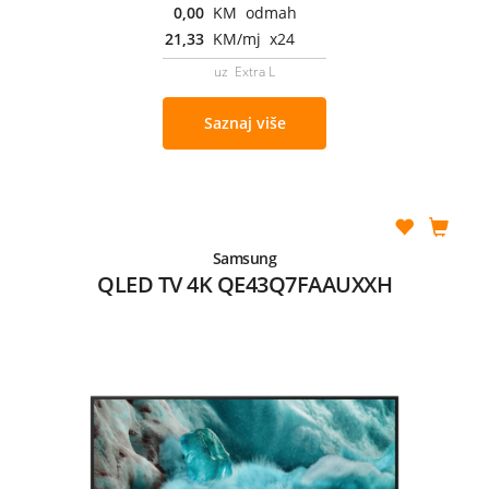
0,00
KM odmah
21,33
KM/mj x24
uz Extra L
Saznaj više
Samsung
QLED TV 4K QE43Q7FAAUXXH