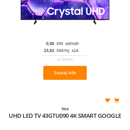
0,00
KM odmah
23,82
KM/mj x24
uz Extra L
Saznaj više
Vox
UHD LED TV 43GTU090 4K SMART GOOGLE