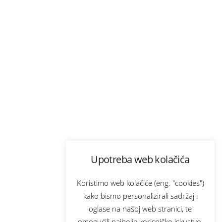
Upotreba web kolačića
Koristimo web kolačiće (eng. "cookies")
kako bismo personalizirali sadržaj i
oglase na našoj web stranici, te
omogućili najbolje korisničko iskustvo.