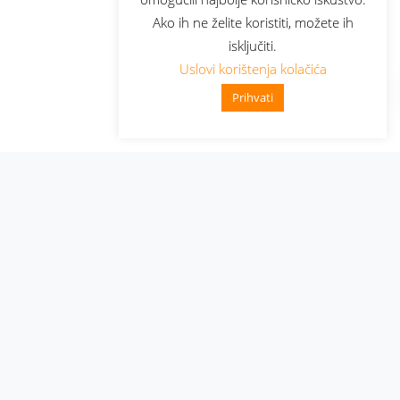
Ako ih ne želite koristiti, možete ih
isključiti.
Uslovi korištenja kolačića
Prihvati
Administracija
Nabavke i pozivi