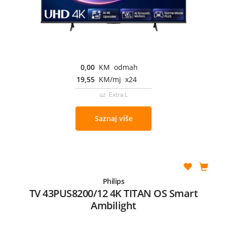
0,00
KM odmah
19,55
KM/mj x24
uz Extra L
Saznaj više
Philips
TV 43PUS8200/12 4K TITAN OS Smart
Ambilight