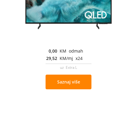
0,00
KM odmah
29,52
KM/mj x24
uz Extra L
Saznaj više