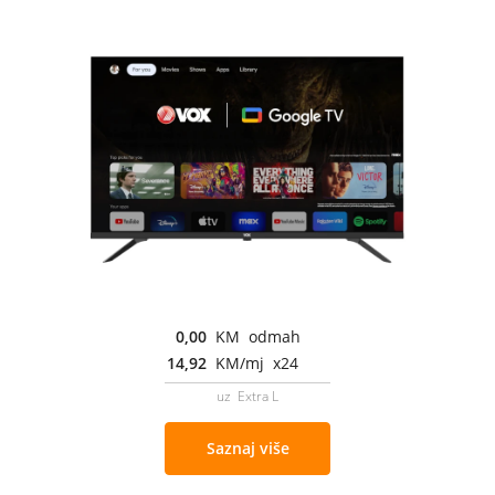
0,00
KM odmah
14,92
KM/mj x24
uz Extra L
Saznaj više