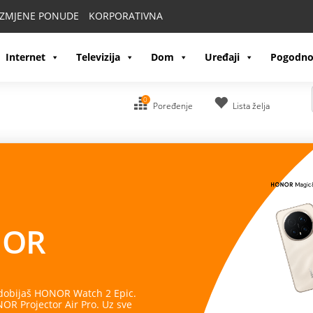
IZMJENE PONUDE
KORPORATIVNA
Internet
Televizija
Dom
Uređaji
Pogodno
0
Poređenje
Lista želja
OR
 dobijaš HONOR Watch 2 Epic.
R Projector Air Pro. Uz sve