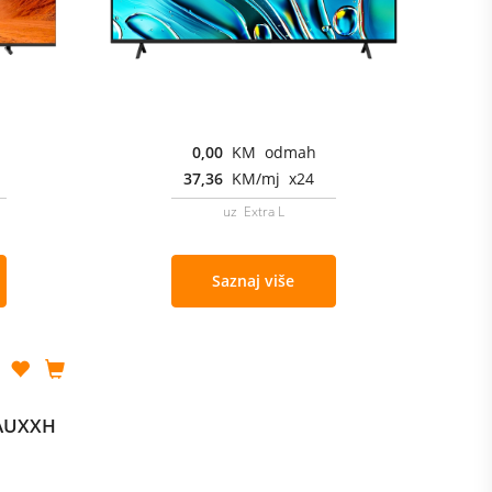
0,00
KM odmah
37,36
KM/mj x24
uz Extra L
Saznaj više
AAUXXH