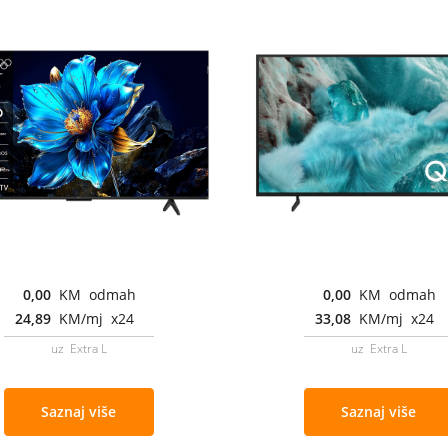
0,00
KM odmah
0,00
KM odmah
24,89
KM/mj x24
33,08
KM/mj x24
uz Extra L
uz Extra L
Saznaj više
Saznaj više