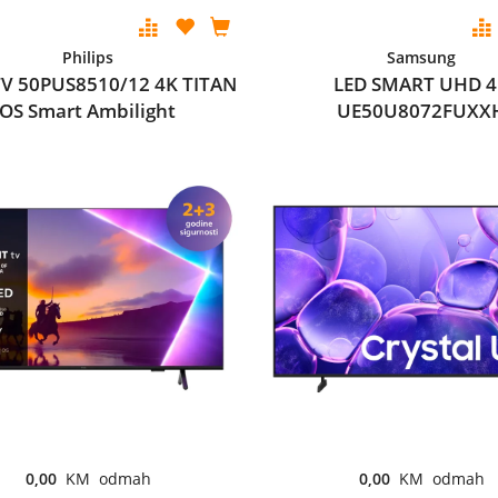
Philips
Samsung
TV 50PUS8510/12 4K TITAN
LED SMART UHD 
OS Smart Ambilight
UE50U8072FUXX
0,00
KM odmah
0,00
KM odmah