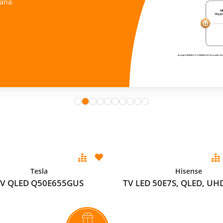
ana.
Tesla
Hisense
V QLED Q50E655GUS
TV LED 50E7S, QLED, UH