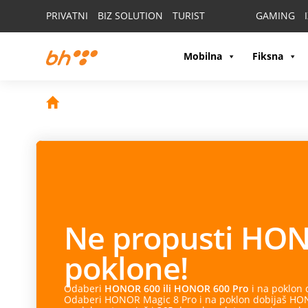
PRIVATNI
BIZ SOLUTION
TURIST
GAMING
Mobilna
Fiksna
Ne propusti
HON
poklone!
Odaberi
HONOR 600 ili HONOR 600 Pro
i na poklon
Odaberi HONOR Magic 8 Pro i na poklon dobijaš HONO