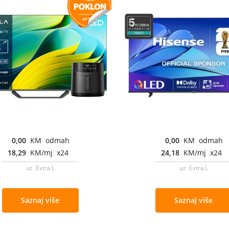
0,00
KM odmah
0,00
KM odmah
18,29
KM/mj x24
24,18
KM/mj x24
uz Extra L
uz Extra L
Saznaj više
Saznaj više