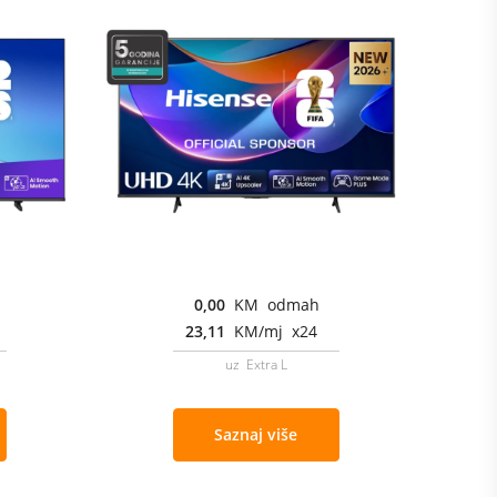
0,00
KM odmah
23,11
KM/mj x24
uz Extra L
Saznaj više