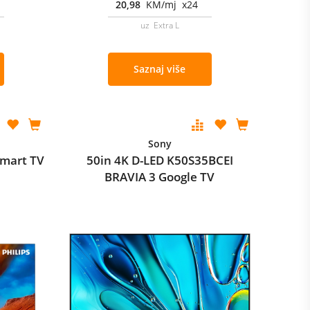
20,98
KM/mj x24
uz Extra L
Saznaj više
Sony
Smart TV
50in 4K D-LED K50S35BCEI
BRAVIA 3 Google TV