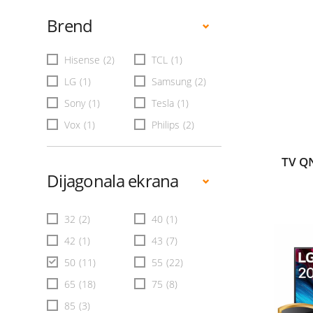
Brend
Hisense
(2)
TCL
(1)
LG
(1)
Samsung
(2)
Sony
(1)
Tesla
(1)
Vox
(1)
Philips
(2)
TV Q
Dijagonala ekrana
32
(2)
40
(1)
42
(1)
43
(7)
50
(11)
55
(22)
65
(18)
75
(8)
85
(3)