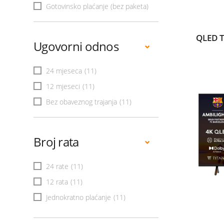
Gotovinsko plaćanje (bez paketa)
QLED 
Ugovorni odnos
24 mjeseca
(11)
12 mjeseci
(11)
Bez obaveznog trajanja
(11)
Broj rata
24 rate
(11)
12 rata
(11)
Jednokratno plaćanje
(11)