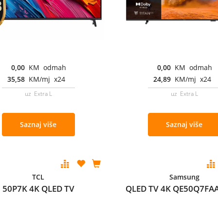
0,00
KM odmah
0,00
KM odmah
35,58
KM/mj x24
24,89
KM/mj x24
uz Extra L
uz Extra L
Saznaj više
Saznaj više
TCL
Samsung
50P7K 4K QLED TV
QLED TV 4K QE50Q7F