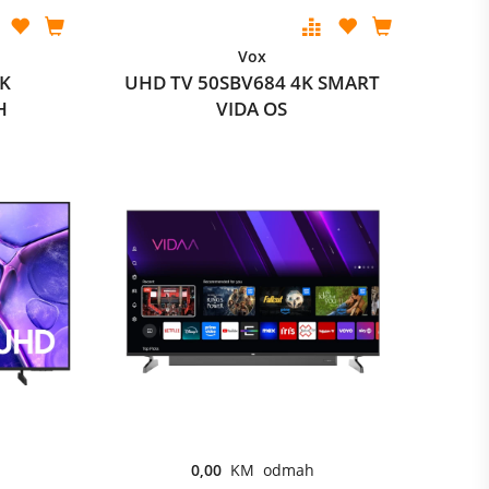
Vox
4K
UHD TV 50SBV684 4K SMART
H
VIDA OS
0,00
KM odmah