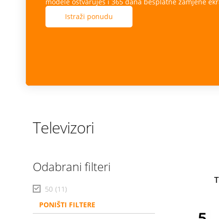
modele ostvaruješ i 365 dana besplatne zamjene ekr
Istraži ponudu
Televizori
Odabrani filteri
T
50
(11)
PONIŠTI FILTERE