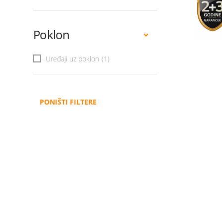
Poklon
Uređaji uz poklon
(1)
PONIŠTI FILTERE