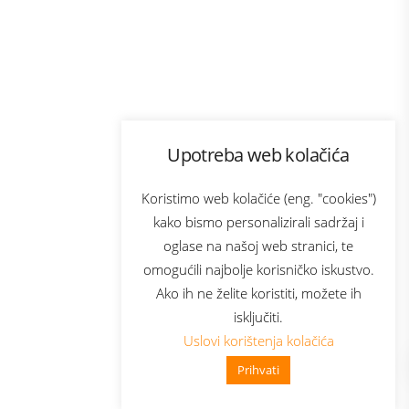
Program lojalnosti
Upotreba web kolačića
com
Bonus plus
sluga
Prijava za newsletter
Koristimo web kolačiće (eng. "cookies")
kako bismo personalizirali sadržaj i
oglase na našoj web stranici, te
elecom
omogućili najbolje korisničko iskustvo.
Ako ih ne želite koristiti, možete ih
isključiti.
Uslovi korištenja kolačića
Prihvati
👋 Zdravo, kako mogu pomoći?