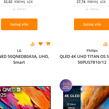
32,02
KM/mj x24
27,74
KM/mj x24
uz Extra L
uz Extra L
Saznaj više
Saznaj više
LG
Philips
NED 50QNED80A3A, UHD,
QLED 4K UHD TITAN OS 
Smart
50PUS7810/12