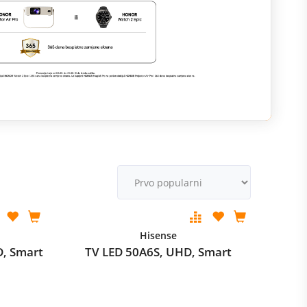
M
v
Hisense
D, Smart
TV LED 50A6S, UHD, Smart