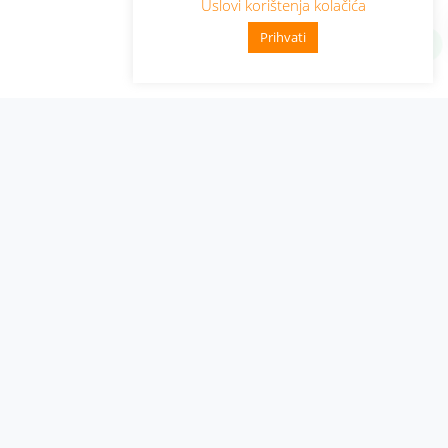
Uslovi korištenja kolačića
Prihvati
Administracija
Nabavke i pozivi
Karijera
Pristup informacijama