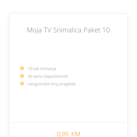
Moja TV Snimalica Paket 10
10 sati snimanja
30 dana raspoloživosti
neograničen broj pregleda
Nazad
0,99 KM