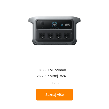
0,00
KM odmah
76,29
KM/mj x24
uz Extra L
Saznaj više