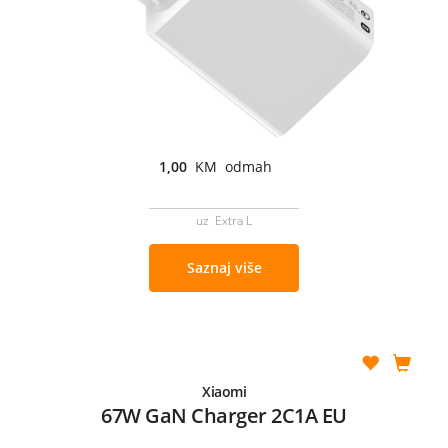
1,00
KM odmah
uz Extra L
Saznaj više
Xiaomi
67W GaN Charger 2C1A EU