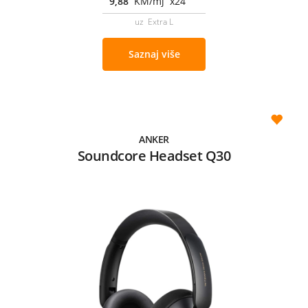
9,88
KM/mj x24
uz Extra L
Saznaj više
ANKER
Soundcore Headset Q30