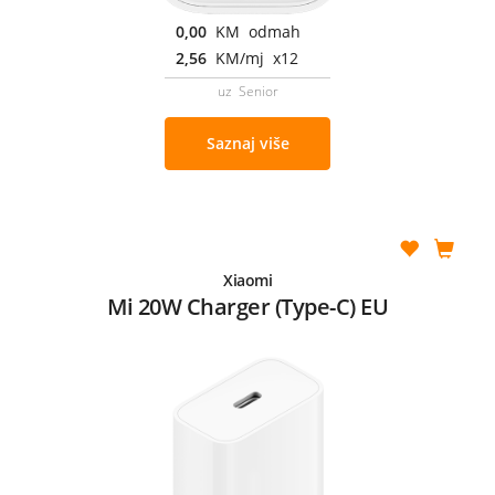
0,00
KM odmah
2,56
KM/mj x12
uz Senior
Saznaj više
Xiaomi
Mi 20W Charger (Type-C) EU