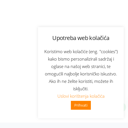
Upotreba web kolačića
Koristimo web kolačiće (eng. "cookies")
kako bismo personalizirali sadržaj i
oglase na našoj web stranici, te
omogućili najbolje korisničko iskustvo.
Ako ih ne želite koristiti, možete ih
isključiti.
Uslovi korištenja kolačića
Prihvati