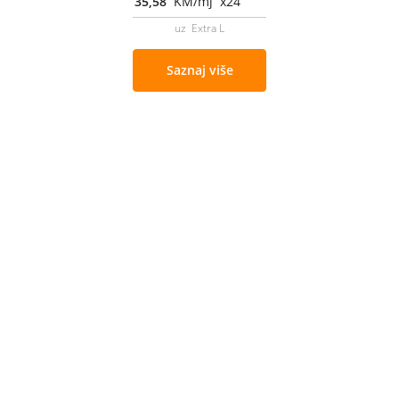
35,58
KM/mj x24
uz Extra L
Saznaj više