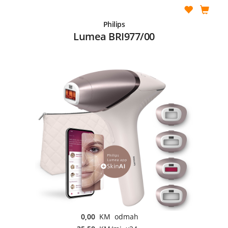
Philips
Lumea BRI977/00
0,00
KM odmah