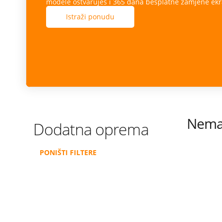
modele ostvaruješ i 365 dana besplatne zamjene ekr
Istraži ponudu
Nema 
Dodatna oprema
PONIŠTI FILTERE