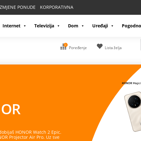
IZMJENE PONUDE
KORPORATIVNA
Internet
Televizija
Dom
Uređaji
Pogodno
0
Poređenje
Lista želja
OR
 dobijaš HONOR Watch 2 Epic.
R Projector Air Pro. Uz sve