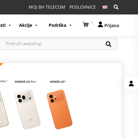
Pretraga:
MOJ BH TELECOM
POSLOVNICE
0
sti
Akcije
Podrška
Prijava
U
U
A
S
G
K
M
O
p
z
S
p
p
p
K
D
I
v
P
p
z
1
A
n
p