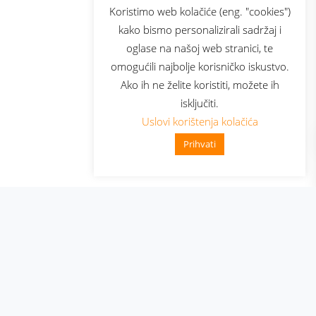
sluga
Prijava za newsletter
Koristimo web kolačiće (eng. "cookies")
kako bismo personalizirali sadržaj i
oglase na našoj web stranici, te
elecom
omogućili najbolje korisničko iskustvo.
Ako ih ne želite koristiti, možete ih
isključiti.
Uslovi korištenja kolačića
Prihvati
👋 Zdravo, kako mogu pomoći?