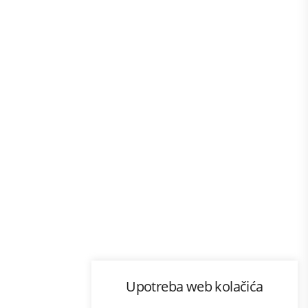
Program lojalnosti
Upotreba web kolačića
com
Bonus plus