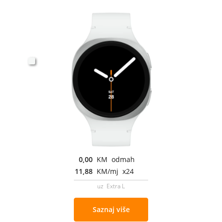
0,00
KM odmah
11,88
KM/mj x24
uz Extra L
Saznaj više