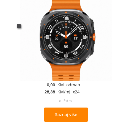
0,00
KM odmah
28,88
KM/mj x24
uz Extra L
Saznaj više