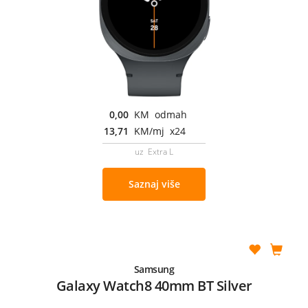
0,00
KM odmah
13,71
KM/mj x24
uz Extra L
Saznaj više
Samsung
Galaxy Watch8 40mm BT Silver