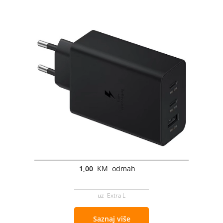
1,00
KM odmah
uz Extra L
Saznaj više