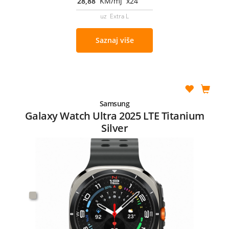
28,88
KM/mj x24
uz Extra L
Saznaj više
Samsung
Galaxy Watch Ultra 2025 LTE Titanium
Silver