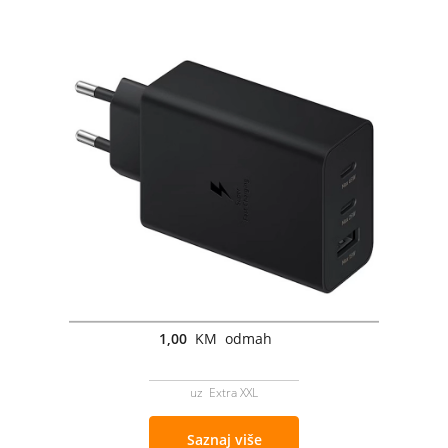
1,00
KM odmah
uz Extra XXL
Saznaj više