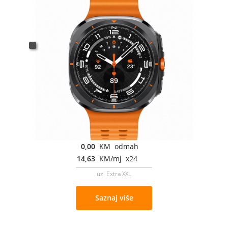
0,00
KM odmah
14,63
KM/mj x24
uz Extra XXL
Saznaj više