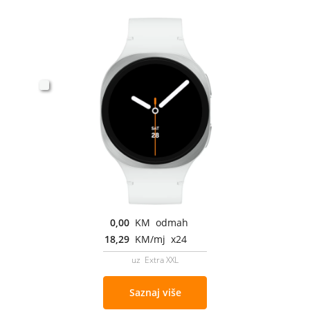
0,00
KM odmah
18,29
KM/mj x24
uz Extra XXL
Saznaj više