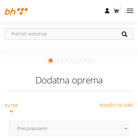
0
Mobilna
Fiksna
Ne propusti
HONOR poklone!
Internet
Uz
HONOR 600, 600 Pro i Magic 8
Pro
od 04.08.–31.08. očekuju te
Televizija
super pokloni!
Istraži ponudu
Dom
Dodatna oprema
Uređaji
Pogodnosti
PONIŠTI FILTERE
FILTER
Akcije
Podrška