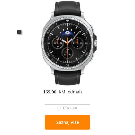
169,90
KM odmah
uz Extra XXL
Saznaj više