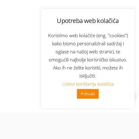
Upotreba web kolačića
Koristimo web kolačiće (eng. "cookies")
kako bismo personalizirali sadržaj i
oglase na našoj web stranici, te
omogućili najbolje korisničko iskustvo.
Ako ih ne želite koristiti, možete ih
isključiti.
Uslovi korištenja kolačića
Prihvati