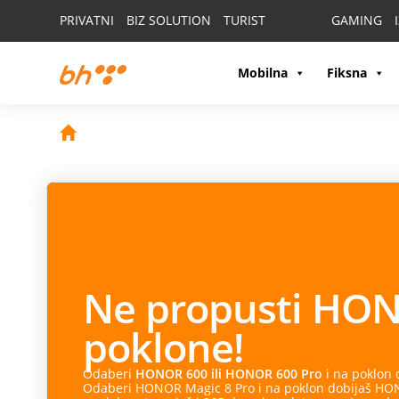
PRIVATNI
BIZ SOLUTION
TURIST
GAMING
Mobilna
Fiksna
Ne propusti
HON
poklone!
Odaberi
HONOR 600 ili HONOR 600 Pro
i na poklon
Odaberi HONOR Magic 8 Pro i na poklon dobijaš HONO