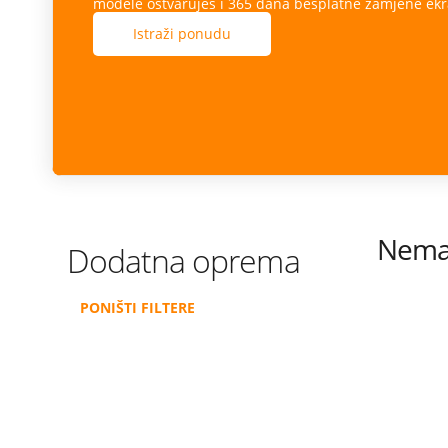
modele ostvaruješ i 365 dana besplatne zamjene ekr
Istraži ponudu
Nema 
Dodatna oprema
PONIŠTI FILTERE