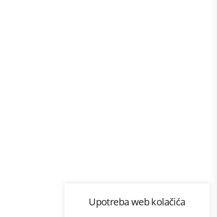
Program lojalnosti
Upotreba web kolačića
com
Bonus plus