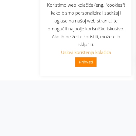
sluga
Prijava za newsletter
Koristimo web kolačiće (eng. "cookies")
kako bismo personalizirali sadržaj i
oglase na našoj web stranici, te
elecom
omogućili najbolje korisničko iskustvo.
Ako ih ne želite koristiti, možete ih
isključiti.
Uslovi korištenja kolačića
Prihvati
👋 Zdravo, kako mogu pomo