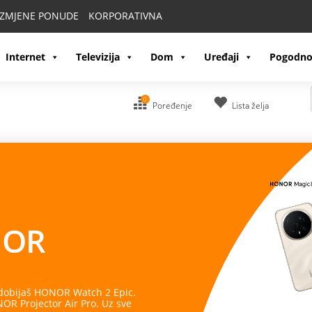
IZMJENE PONUDE
KORPORATIVNA
Internet
Televizija
Dom
Uređaji
Pogodno
0
Poređenje
Lista želja
OR
 dobijaš HONOR Watch 2 Epic.
R Projector Air Pro. Uz sve