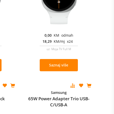
0,00
KM odmah
18,29
KM/mj x24
uz Moja TV Full M
Saznaj više
Samsung
ack
65W Power Adapter Trio USB-
C/USB-A