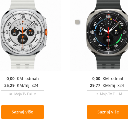
0,00
KM odmah
0,00
KM odmah
35,29
KM/mj x24
29,77
KM/mj x24
uz Moja TV Full M
uz Moja TV Full M
Saznaj više
Saznaj više