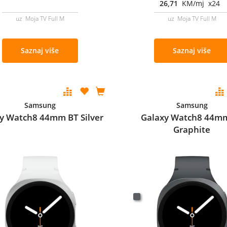
26,71
KM/mj x24
uz Moja TV Full M
uz Moja TV Full M
Saznaj više
Saznaj više
Samsung
Samsung
y Watch8 44mm BT Silver
Galaxy Watch8 44m
Graphite