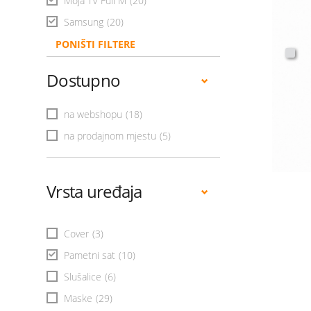
Moja TV Full M
(20)
Samsung
(20)
PONIŠTI FILTERE
Dostupno
na webshopu
(18)
na prodajnom mjestu
(5)
Vrsta uređaja
Cover
(3)
Pametni sat
(10)
Slušalice
(6)
Maske
(29)