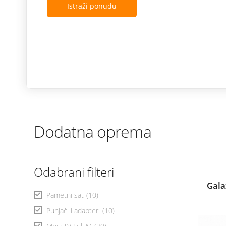
Istraži ponudu
Dodatna oprema
Odabrani filteri
Gala
Pametni sat
(10)
Punjači i adapteri
(10)