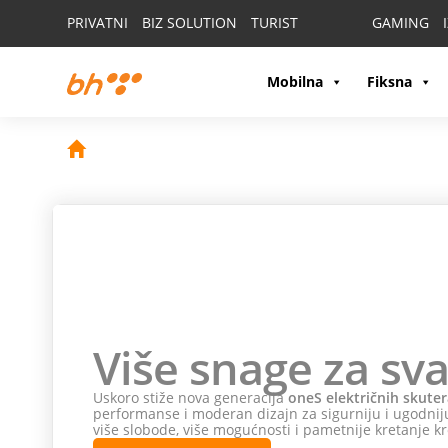
PRIVATNI
BIZ SOLUTION
TURIST
GAMING
Mobilna
Fiksna
Više snage za sva
Uskoro stiže nova generacija
oneS električnih skuter
performanse i moderan dizajn za sigurniju i ugodniju
više slobode, više mogućnosti i pametnije kretanje kr