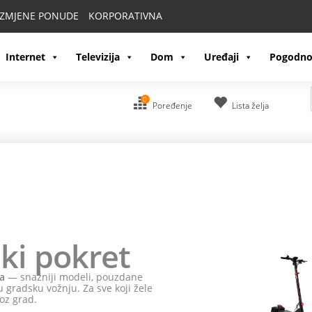
IZMJENE PONUDE
KORPORATIVNA
Internet
Televizija
Dom
Uređaji
Pogodno
0
Poređenje
Lista želja
ki pokret
a
— snažniji modeli, pouzdane
 gradsku vožnju. Za sve koji žele
oz grad.