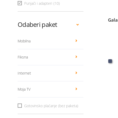
Punjači i adapteri
(10)
Gala
Odaberi paket
Mobilna
Fiksna
Internet
Moja TV
Gotovinsko plaćanje (bez paketa)