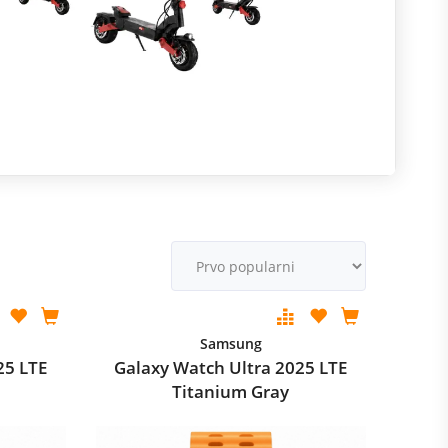
R
m
M
v
Samsung
25 LTE
Galaxy Watch Ultra 2025 LTE
Titanium Gray