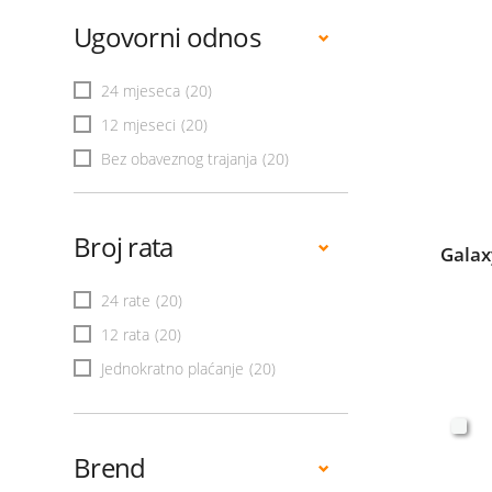
Ugovorni odnos
24 mjeseca
(20)
12 mjeseci
(20)
Bez obaveznog trajanja
(20)
Broj rata
Galax
24 rate
(20)
12 rata
(20)
Jednokratno plaćanje
(20)
Brend