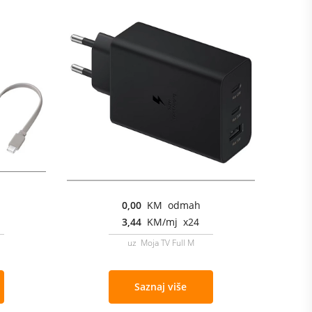
0,00
KM odmah
3,44
KM/mj x24
uz Moja TV Full M
Saznaj više