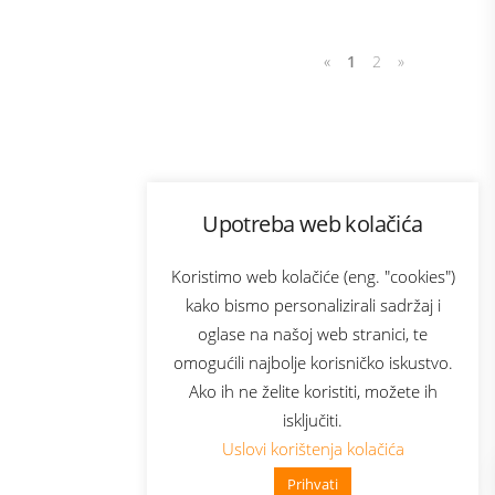
«
1
2
»
Program lojalnosti
Upotreba web kolačića
com
Bonus plus
sluga
Prijava za newsletter
Koristimo web kolačiće (eng. "cookies")
kako bismo personalizirali sadržaj i
oglase na našoj web stranici, te
elecom
omogućili najbolje korisničko iskustvo.
Ako ih ne želite koristiti, možete ih
isključiti.
Uslovi korištenja kolačića
Prihvati
👋 Zdravo, kako mogu pomoći?