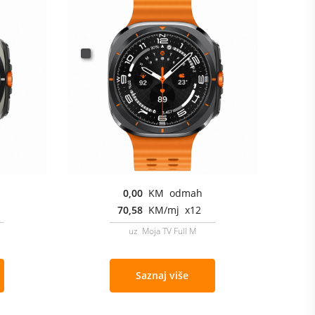
0,00
KM odmah
70,58
KM/mj x12
uz Moja TV Full M
Saznaj više