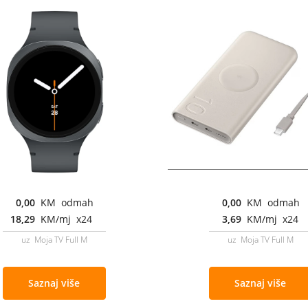
0,00
KM odmah
0,00
KM odmah
18,29
KM/mj x24
3,69
KM/mj x24
uz Moja TV Full M
uz Moja TV Full M
Saznaj više
Saznaj više