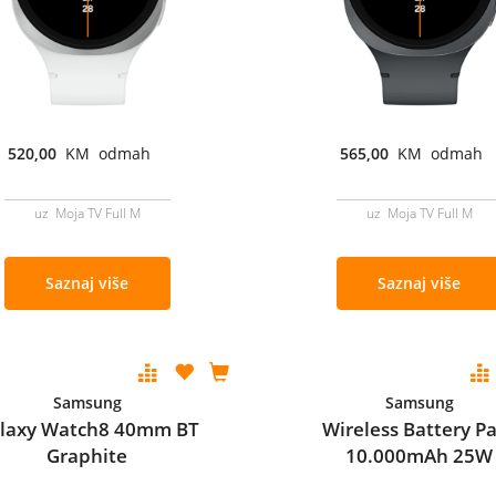
520,00
KM odmah
565,00
KM odmah
uz Moja TV Full M
uz Moja TV Full M
Saznaj više
Saznaj više
Samsung
Samsung
laxy Watch8 40mm BT
Wireless Battery P
Graphite
10.000mAh 25W