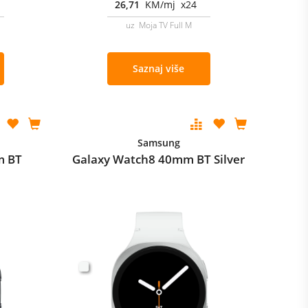
26,71
KM/mj x24
uz Moja TV Full M
Saznaj više
Samsung
m BT
Galaxy Watch8 40mm BT Silver