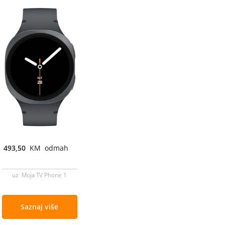
493,50
KM odmah
uz Moja TV Phone 1
Saznaj više