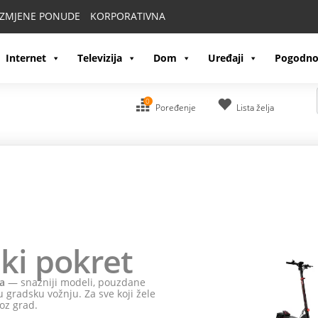
IZMJENE PONUDE
KORPORATIVNA
Internet
Televizija
Dom
Uređaji
Pogodno
0
Poređenje
Lista želja
ki pokret
a
— snažniji modeli, pouzdane
 gradsku vožnju. Za sve koji žele
oz grad.