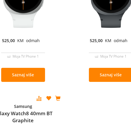
525,00
KM odmah
525,00
KM odmah
uz Moja TV Phone 1
uz Moja TV Phone 1
Saznaj više
Saznaj više
Samsung
laxy Watch8 40mm BT
Graphite