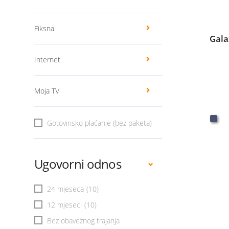
Fiksna
Gala
Internet
Moja TV
Gotovinsko plaćanje (bez paketa)
Ugovorni odnos
24 mjeseca
(10)
12 mjeseci
(10)
Bez obaveznog trajanja