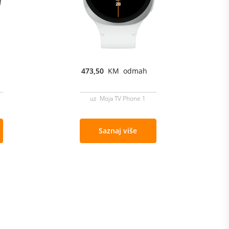
473,50
KM odmah
uz Moja TV Phone 1
Saznaj više