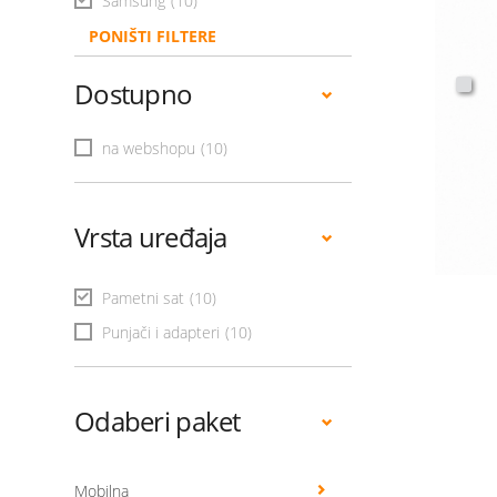
Samsung
(10)
PONIŠTI FILTERE
Dostupno
na webshopu
(10)
Vrsta uređaja
Pametni sat
(10)
Punjači i adapteri
(10)
Odaberi paket
Mobilna