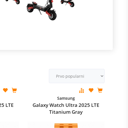
R
m
M
v
Samsung
25 LTE
Galaxy Watch Ultra 2025 LTE
Titanium Gray