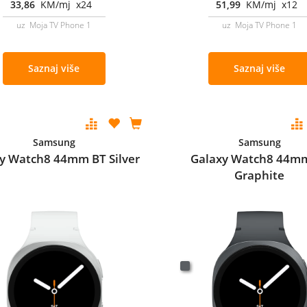
33,86
KM/mj x24
51,99
KM/mj x12
uz Moja TV Phone 1
uz Moja TV Phone 1
Saznaj više
Saznaj više
Samsung
Samsung
y Watch8 44mm BT Silver
Galaxy Watch8 44m
Graphite