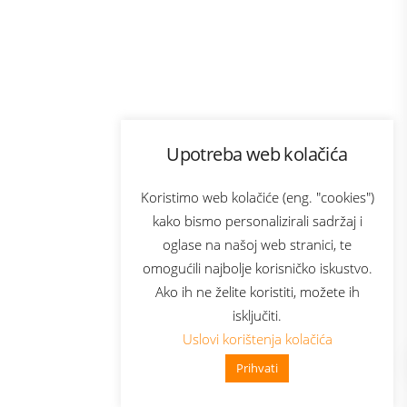
Program lojalnosti
Upotreba web kolačića
com
Bonus plus
sluga
Prijava za newsletter
Koristimo web kolačiće (eng. "cookies")
kako bismo personalizirali sadržaj i
oglase na našoj web stranici, te
elecom
omogućili najbolje korisničko iskustvo.
Ako ih ne želite koristiti, možete ih
isključiti.
Uslovi korištenja kolačića
Prihvati
👋 Zdravo, kako mogu pomoći?