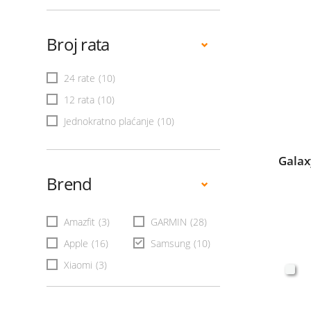
Broj rata
24 rate
(10)
12 rata
(10)
Jednokratno plaćanje
(10)
Galax
Brend
Amazfit
(3)
GARMIN
(28)
Apple
(16)
Samsung
(10)
Xiaomi
(3)