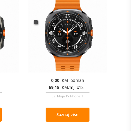
0,00
KM odmah
69,15
KM/mj x12
uz Moja TV Phone 1
Saznaj više