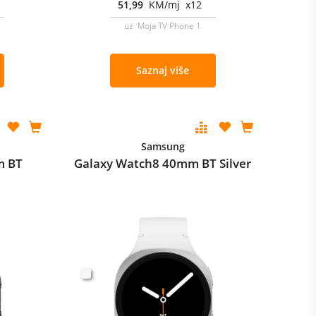
51,99
KM/mj x12
uz Moja TV Phone 1
Saznaj više
Samsung
m BT
Galaxy Watch8 40mm BT Silver