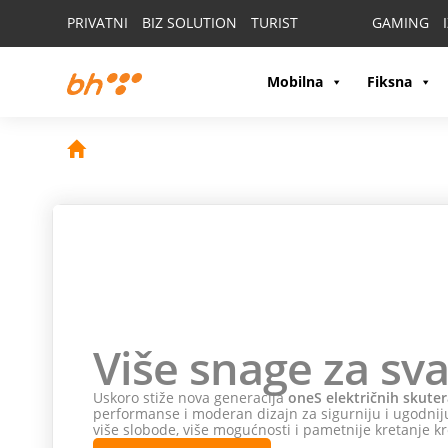
PRIVATNI
BIZ SOLUTION
TURIST
GAMING
Mobilna
Fiksna
Više snage za sva
Uskoro stiže nova generacija
oneS električnih skuter
performanse i moderan dizajn za sigurniju i ugodniju
više slobode, više mogućnosti i pametnije kretanje kr