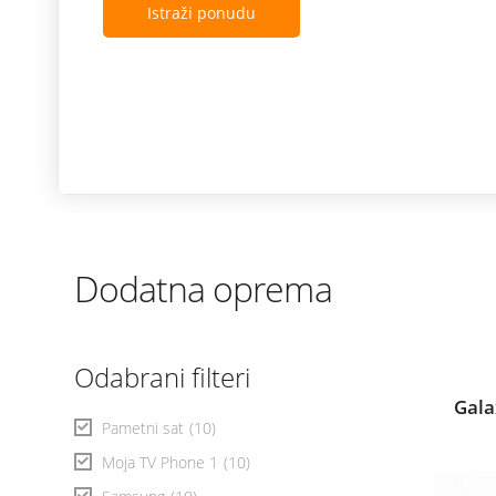
Istraži ponudu
Dodatna oprema
Odabrani filteri
Gala
Pametni sat
(10)
Moja TV Phone 1
(10)