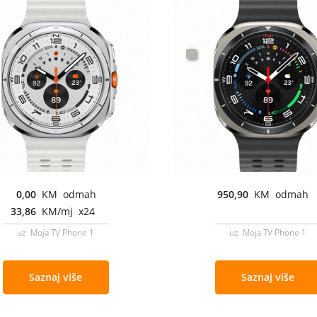
0,00
KM odmah
950,90
KM odmah
33,86
KM/mj x24
uz Moja TV Phone 1
uz Moja TV Phone 1
Saznaj više
Saznaj više