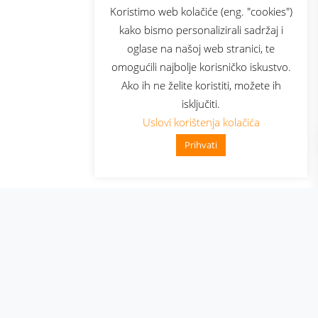
sluga
Prijava za newsletter
Koristimo web kolačiće (eng. "cookies")
kako bismo personalizirali sadržaj i
oglase na našoj web stranici, te
elecom
omogućili najbolje korisničko iskustvo.
Ako ih ne želite koristiti, možete ih
isključiti.
Uslovi korištenja kolačića
Prihvati
👋 Zdravo, kako mogu pomoći