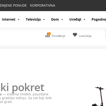
IZMJENE PONUDE
KORPORATIVNA
Internet
Televizija
Dom
Uređaji
Pogodno
0
Poređenje
Lista želja
ki pokret
a
— snažniji modeli, pouzdane
 gradsku vožnju. Za sve koji žele
oz grad.