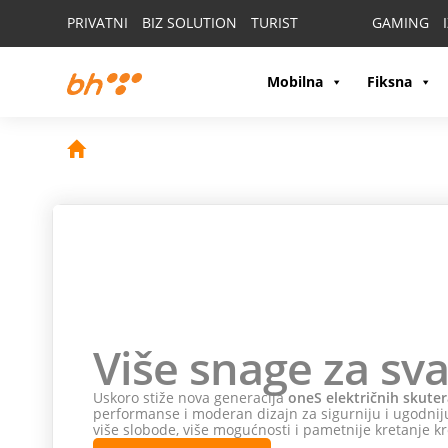
PRIVATNI
BIZ SOLUTION
TURIST
GAMING
Mobilna
Fiksna
Više snage za sva
Uskoro stiže nova generacija
oneS električnih skuter
performanse i moderan dizajn za sigurniju i ugodniju
više slobode, više mogućnosti i pametnije kretanje kr