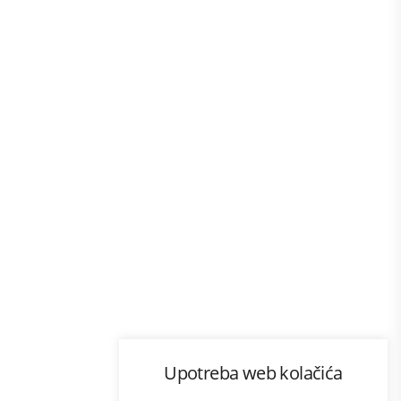
Program lojalnosti
Upotreba web kolačića
com
Bonus plus