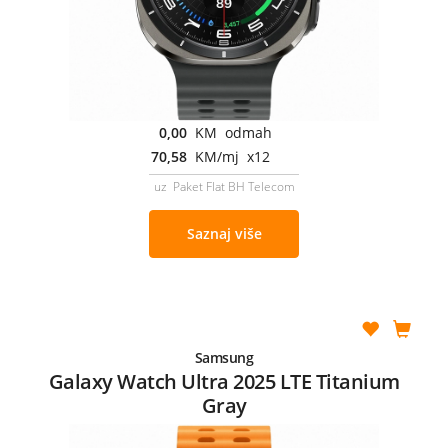
0,00
KM odmah
70,58
KM/mj x12
uz Paket Flat BH Telecom
Saznaj više
Samsung
Galaxy Watch Ultra 2025 LTE Titanium
Gray