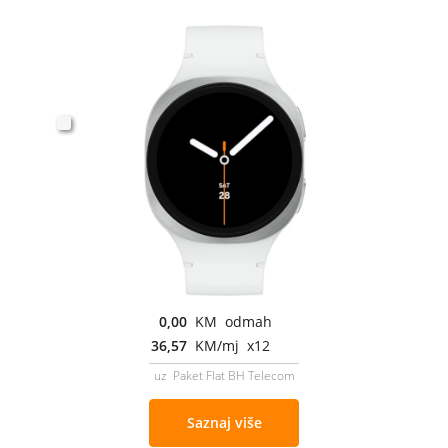
0,00
KM odmah
36,57
KM/mj x12
uz Paket Flat BH Telecom
Saznaj više