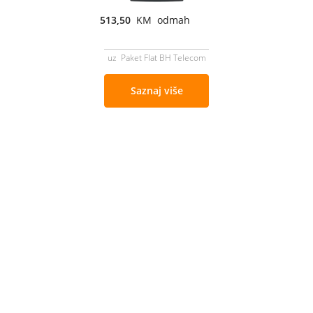
513,50
KM odmah
uz Paket Flat BH Telecom
Saznaj više