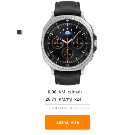
0,00
KM odmah
26,71
KM/mj x24
uz Paket Flat BH Telecom
Saznaj više