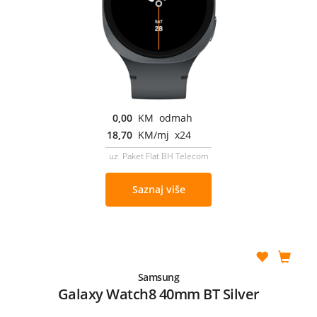
0,00
KM odmah
18,70
KM/mj x24
uz Paket Flat BH Telecom
Saznaj više
Samsung
Galaxy Watch8 40mm BT Silver