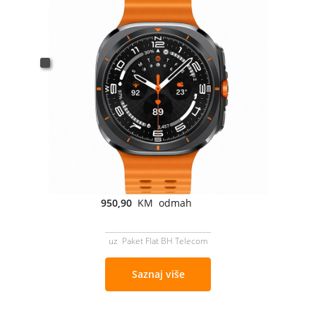
950,90
KM odmah
uz Paket Flat BH Telecom
Saznaj više