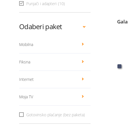
Punjači i adapteri
(10)
Gala
Odaberi paket
Mobilna
Fiksna
Internet
Moja TV
Gotovinsko plaćanje (bez paketa)