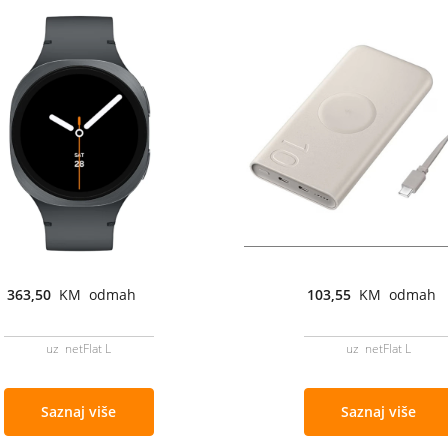
363,50
KM odmah
103,55
KM odmah
uz netFlat L
uz netFlat L
Saznaj više
Saznaj više