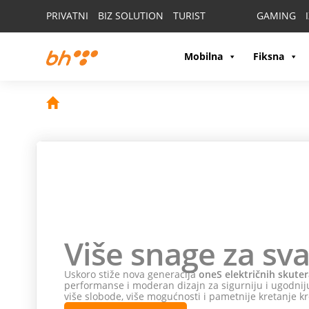
PRIVATNI
BIZ SOLUTION
TURIST
GAMING
Mobilna
Fiksna
Više snage za sva
Uskoro stiže nova generacija
oneS električnih skuter
performanse i moderan dizajn za sigurniju i ugodniju
više slobode, više mogućnosti i pametnije kretanje kr