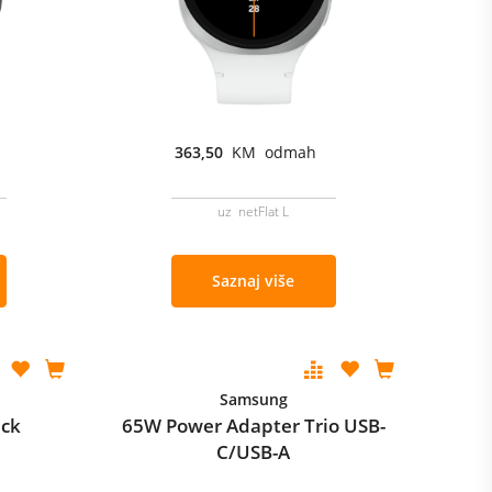
363,50
KM odmah
uz netFlat L
Saznaj više
Samsung
ack
65W Power Adapter Trio USB-
C/USB-A