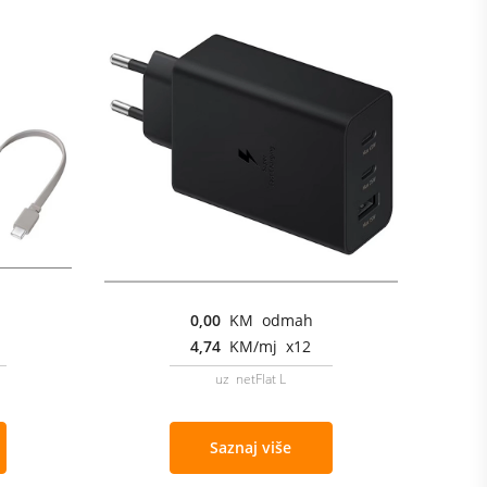
0,00
KM odmah
4,74
KM/mj x12
uz netFlat L
Saznaj više