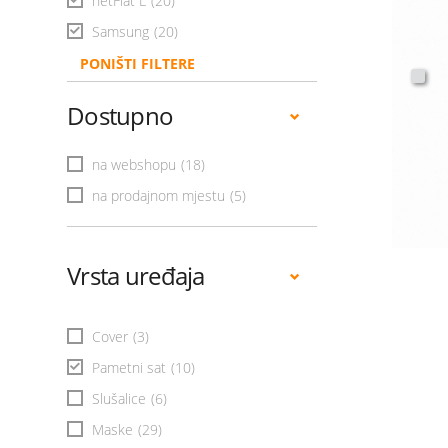
netFlat L
(20)
Samsung
(20)
PONIŠTI FILTERE
Dostupno
na webshopu
(18)
na prodajnom mjestu
(5)
Vrsta uređaja
Cover
(3)
Pametni sat
(10)
Slušalice
(6)
Maske
(29)