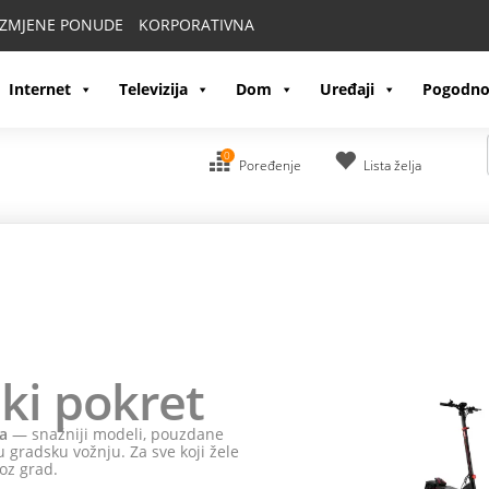
IZMJENE PONUDE
KORPORATIVNA
Internet
Televizija
Dom
Uređaji
Pogodno
0
Poređenje
Lista želja
ki pokret
a
— snažniji modeli, pouzdane
 gradsku vožnju. Za sve koji žele
oz grad.