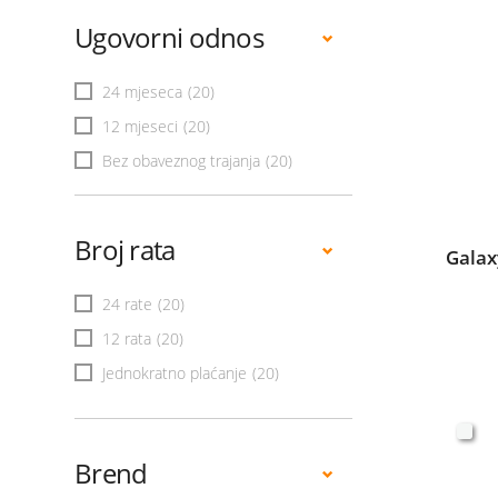
Ugovorni odnos
24 mjeseca
(20)
12 mjeseci
(20)
Bez obaveznog trajanja
(20)
Broj rata
Galax
24 rate
(20)
12 rata
(20)
Jednokratno plaćanje
(20)
Brend