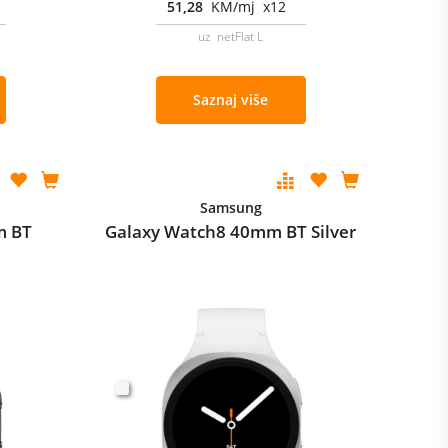
51,28
KM/mj x12
uz netFlat L
Saznaj više
Samsung
m BT
Galaxy Watch8 40mm BT Silver