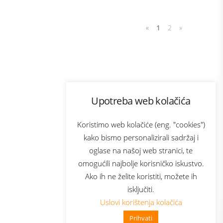
«
1
2
»
Program lojalnosti
Upotreba web kolačića
com
Bonus plus
sluga
Prijava za newsletter
Koristimo web kolačiće (eng. "cookies")
kako bismo personalizirali sadržaj i
oglase na našoj web stranici, te
elecom
omogućili najbolje korisničko iskustvo.
Ako ih ne želite koristiti, možete ih
isključiti.
Uslovi korištenja kolačića
Prihvati
👋 Zdravo, kako mogu pomoći?