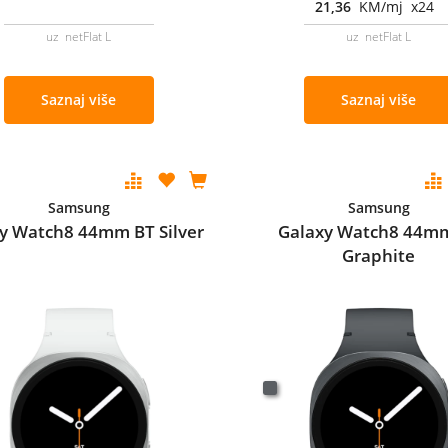
21,36
KM/mj x24
uz netFlat L
uz netFlat L
Saznaj više
Saznaj više
Samsung
Samsung
y Watch8 44mm BT Silver
Galaxy Watch8 44m
Graphite