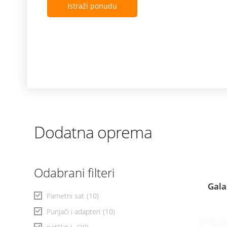
Istraži ponudu
Dodatna oprema
Odabrani filteri
Gala
Pametni sat
(10)
Punjači i adapteri
(10)