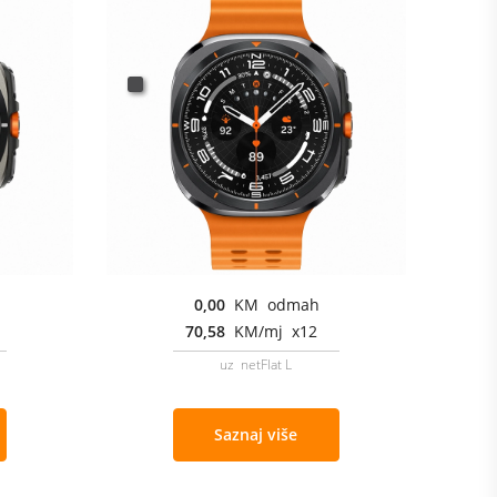
0,00
KM odmah
70,58
KM/mj x12
uz netFlat L
Saznaj više