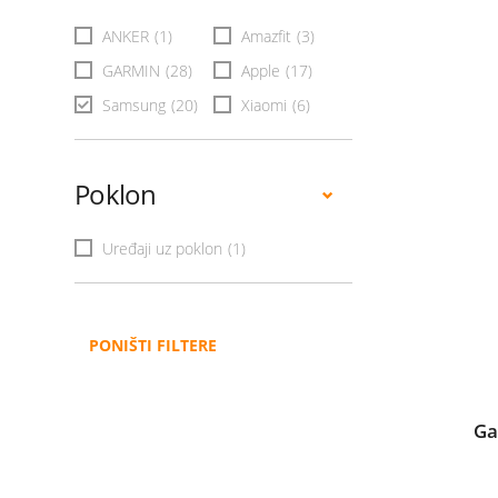
ANKER
(1)
Amazfit
(3)
GARMIN
(28)
Apple
(17)
Samsung
(20)
Xiaomi
(6)
Poklon
Uređaji uz poklon
(1)
PONIŠTI FILTERE
Ga