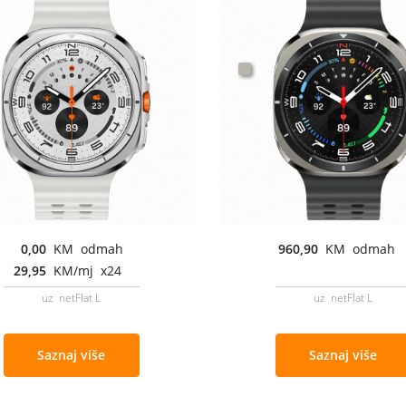
0,00
KM odmah
960,90
KM odmah
29,95
KM/mj x24
uz netFlat L
uz netFlat L
Saznaj više
Saznaj više