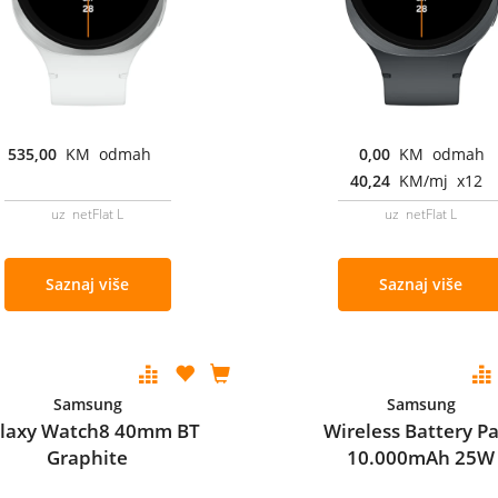
535,00
KM odmah
0,00
KM odmah
40,24
KM/mj x12
uz netFlat L
uz netFlat L
Saznaj više
Saznaj više
Samsung
Samsung
laxy Watch8 40mm BT
Wireless Battery P
Graphite
10.000mAh 25W