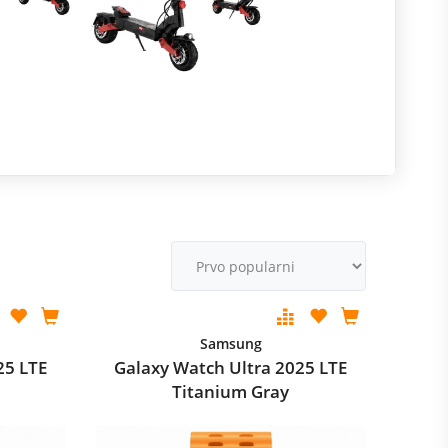
R
m
M
v
Samsung
25 LTE
Galaxy Watch Ultra 2025 LTE
Titanium Gray