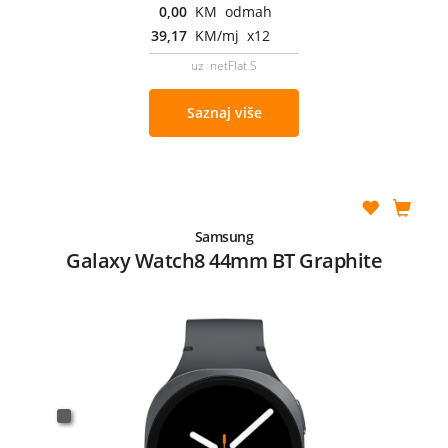
0,00
KM odmah
39,17
KM/mj x12
uz netFlat S
Saznaj više
Samsung
Galaxy Watch8 44mm BT Graphite