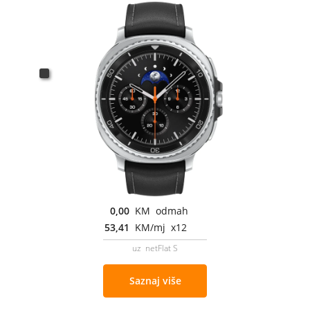
0,00
KM odmah
53,41
KM/mj x12
uz netFlat S
Saznaj više