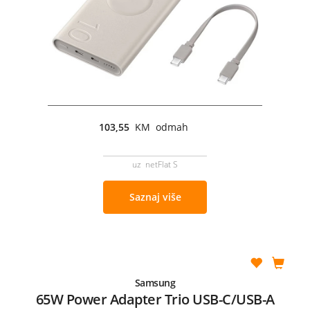
103,55
KM odmah
uz netFlat S
Saznaj više
Samsung
65W Power Adapter Trio USB-C/USB-A