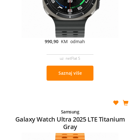
990,90
KM odmah
uz netFlat S
Saznaj više
Samsung
Galaxy Watch Ultra 2025 LTE Titanium
Gray