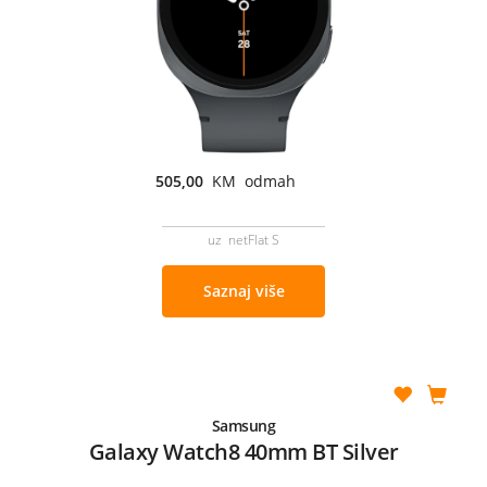
505,00
KM odmah
uz netFlat S
Saznaj više
Samsung
Galaxy Watch8 40mm BT Silver