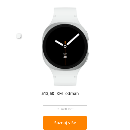
513,50
KM odmah
uz netFlat S
Saznaj više