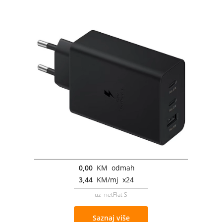
0,00
KM odmah
3,44
KM/mj x24
uz netFlat S
Saznaj više