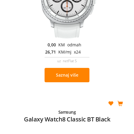
0,00
KM odmah
26,71
KM/mj x24
uz netFlat S
Saznaj više
Samsung
Galaxy Watch8 Classic BT Black