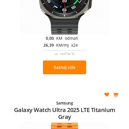
0,00
KM odmah
26,39
KM/mj x24
uz netFlat XL
Saznaj više
Samsung
Galaxy Watch Ultra 2025 LTE Titanium
Gray