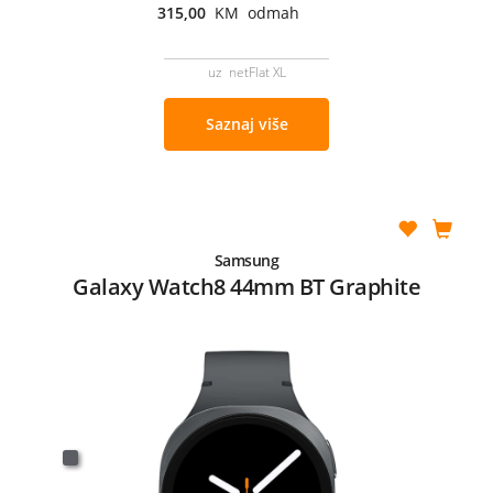
315,00
KM odmah
uz netFlat XL
Saznaj više
Samsung
Galaxy Watch8 44mm BT Graphite