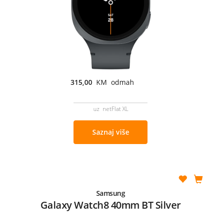
315,00
KM odmah
uz netFlat XL
Saznaj više
Samsung
Galaxy Watch8 40mm BT Silver