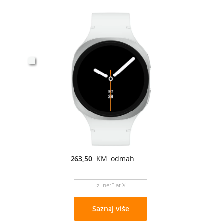
263,50
KM odmah
uz netFlat XL
Saznaj više