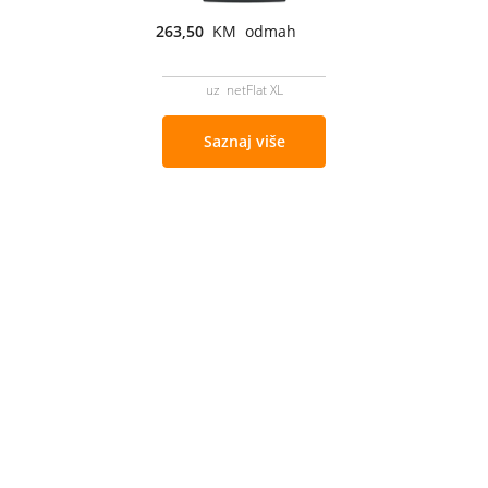
263,50
KM odmah
uz netFlat XL
Saznaj više