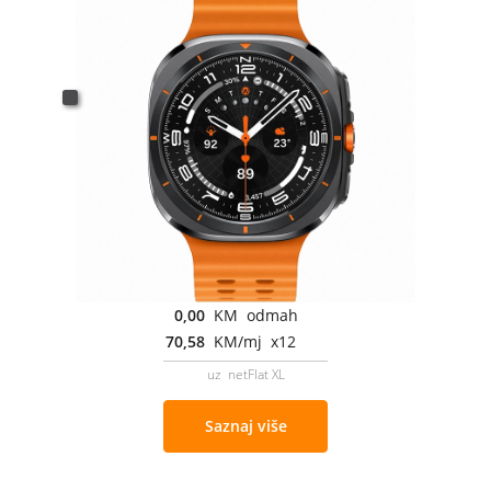
0,00
KM odmah
70,58
KM/mj x12
uz netFlat XL
Saznaj više