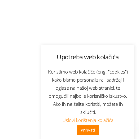
Upotreba web kolačića
Koristimo web kolačiće (eng. "cookies")
kako bismo personalizirali sadržaj i
oglase na našoj web stranici, te
omogućili najbolje korisničko iskustvo.
Ako ih ne želite koristiti, možete ih
isključiti.
Uslovi korištenja kolačića
Prihvati