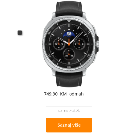
749,90
KM odmah
uz netFlat XL
Saznaj više