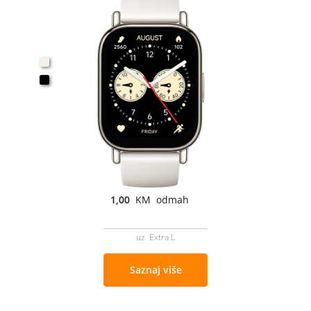
1,00
KM odmah
uz Extra L
Saznaj više