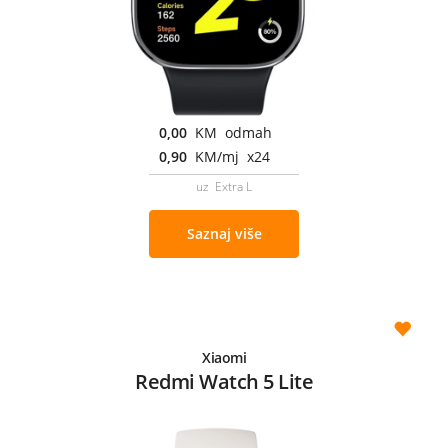
0,00
KM odmah
0,90
KM/mj x24
uz Extra L
Saznaj više
Xiaomi
Redmi Watch 5 Lite