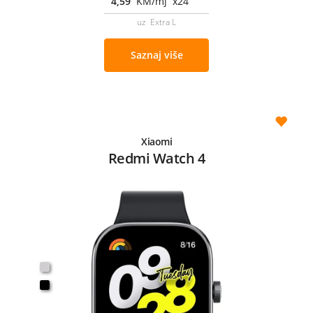
4,59
KM/mj x24
uz Extra L
Saznaj više
Xiaomi
Redmi Watch 4