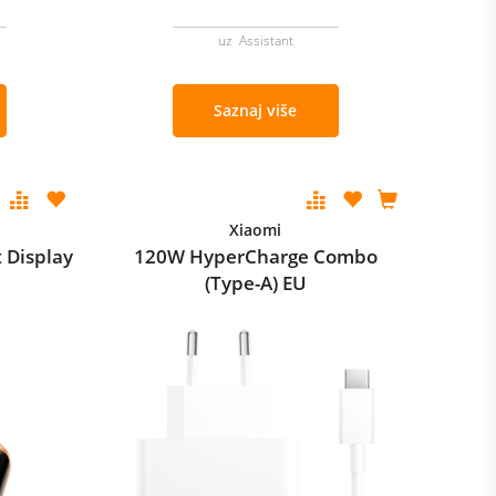
uz Assistant
Saznaj više
Xiaomi
 Display
120W HyperCharge Combo
(Type-A) EU