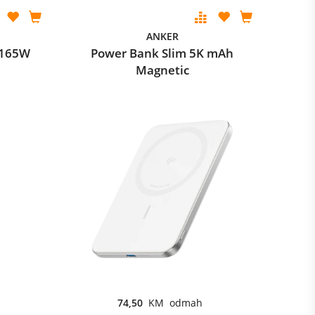
ANKER
 165W
Power Bank Slim 5K mAh
Magnetic
74,50
KM odmah