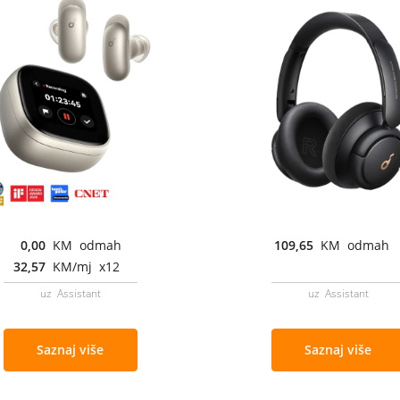
0,00
KM odmah
109,65
KM odmah
32,57
KM/mj x12
uz Assistant
uz Assistant
Saznaj više
Saznaj više