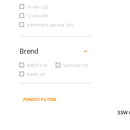
24 rate
(20)
12 rata
(49)
Jednokratno plaćanje
(49)
Brend
ANKER
(10)
Samsung
(35)
Xiaomi
(4)
PONIŠTI FILTERE
33W 