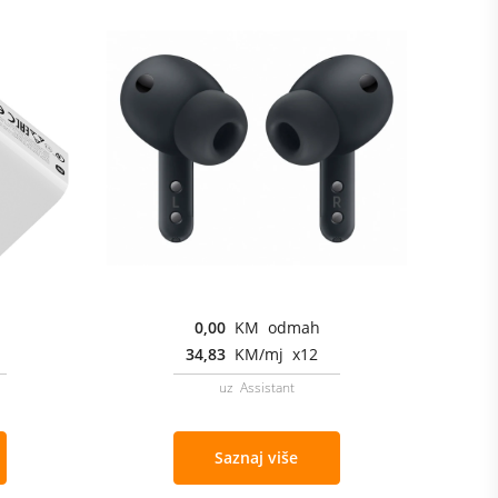
0,00
KM odmah
34,83
KM/mj x12
uz Assistant
Saznaj više