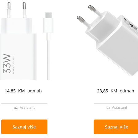
14,85
KM odmah
23,85
KM odmah
uz Assistant
uz Assistant
Saznaj više
Saznaj više