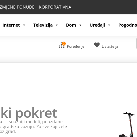
IZMJENE PONUDE
KORPORATIVNA
Internet
Televizija
Dom
Uređaji
Pogodno
0
Poređenje
Lista želja
ki pokret
a
— snažniji modeli, pouzdane
 gradsku vožnju. Za sve koji žele
oz grad.