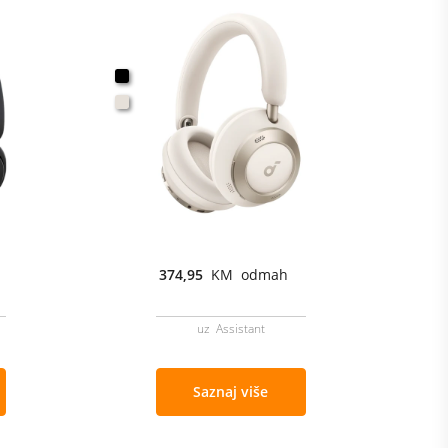
374,95
KM odmah
uz Assistant
Saznaj više