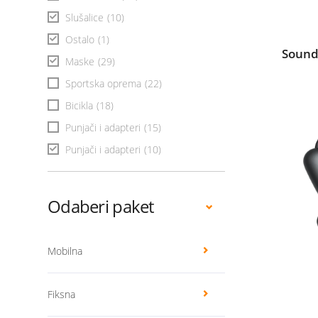
Slušalice
(10)
Ostalo
(1)
Sound
Maske
(29)
Sportska oprema
(22)
Bicikla
(18)
Punjači i adapteri
(15)
Punjači i adapteri
(10)
Odaberi paket
Mobilna
Fiksna