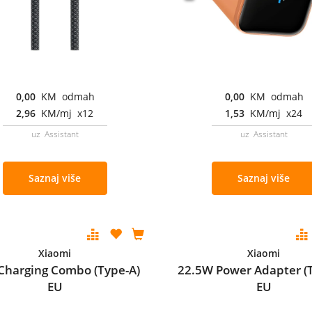
0,00
KM odmah
0,00
KM odmah
2,96
KM/mj x12
1,53
KM/mj x24
uz Assistant
uz Assistant
Saznaj više
Saznaj više
Xiaomi
Xiaomi
Charging Combo (Type-A)
22.5W Power Adapter (
EU
EU