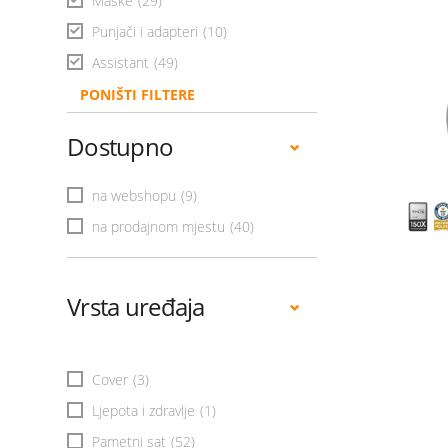
Maske
(29)
Punjači i adapteri
(10)
Assistant
(49)
PONIŠTI FILTERE
Dostupno
na webshopu
(9)
na prodajnom mjestu
(40)
Vrsta uređaja
Cover
(3)
Ljepota i zdravlje
(1)
Pametni sat
(52)