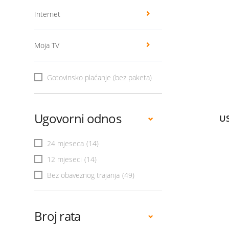
Internet
Moja TV
Gotovinsko plaćanje (bez paketa)
Ugovorni odnos
U
24 mjeseca
(14)
12 mjeseci
(14)
Bez obaveznog trajanja
(49)
Broj rata