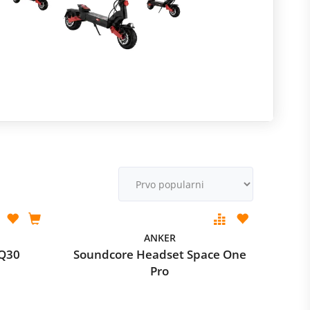
R
m
M
v
ANKER
 Q30
Soundcore Headset Space One
Pro