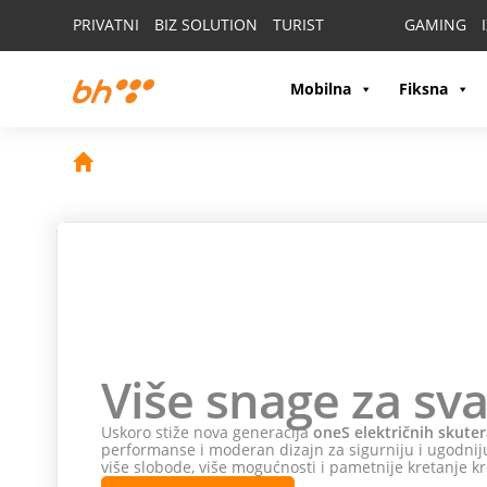
PRIVATNI
BIZ SOLUTION
TURIST
GAMING
Mobilna
Fiksna
Više snage za sva
Uskoro stiže nova generacija
oneS električnih skuter
performanse i moderan dizajn za sigurniju i ugodniju
više slobode, više mogućnosti i pametnije kretanje kr