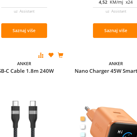
4,52
KM/mj x24
uz Assistant
uz Assistant
Saznaj više
Saznaj više
ANKER
ANKER
SB-C Cable 1.8m 240W
Nano Charger 45W Smart