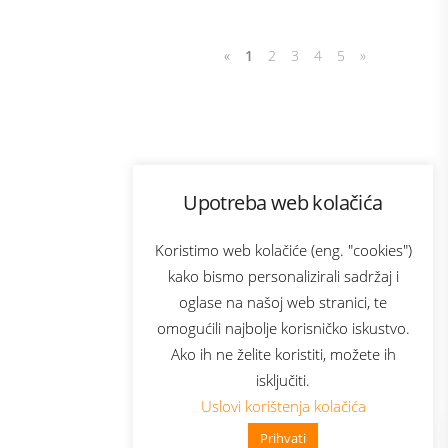
«
1
2
3
4
5
»
Program lojalnosti
Upotreba web kolačića
com
Bonus plus
sluga
Prijava za newsletter
Koristimo web kolačiće (eng. "cookies")
kako bismo personalizirali sadržaj i
oglase na našoj web stranici, te
elecom
omogućili najbolje korisničko iskustvo.
Ako ih ne želite koristiti, možete ih
isključiti.
Uslovi korištenja kolačića
Prihvati
👋 Zdravo, kako mogu pomoći?