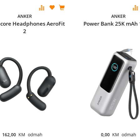
ANKER
ANKER
core Headphones AeroFit
Power Bank 25K mAh
2
162,00
KM odmah
0,00
KM odmah