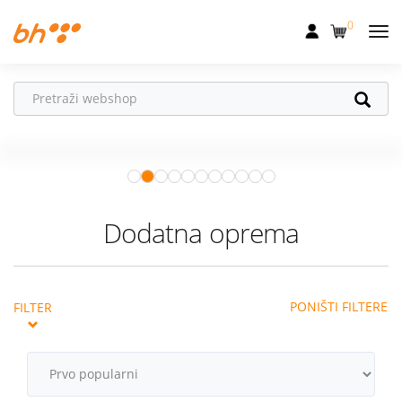
0
Mobilna
Fiksna
Ne propusti
HONOR poklone!
Internet
Uz
HONOR 600, 600 Pro i Magic 8
Pro
od 04.08.–31.08. očekuju te
Televizija
super pokloni!
Istraži ponudu
Dom
Dodatna oprema
Uređaji
Pogodnosti
PONIŠTI FILTERE
FILTER
Akcije
Podrška