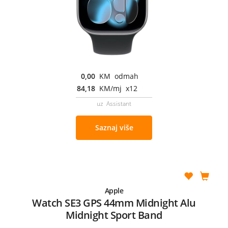
0,00
KM odmah
84,18
KM/mj x12
uz Assistant
Saznaj više
Apple
Watch SE3 GPS 44mm Midnight Alu
Midnight Sport Band