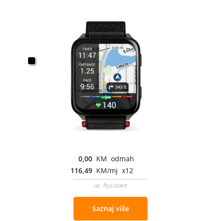
0,00
KM odmah
116,49
KM/mj x12
uz Assistant
Saznaj više