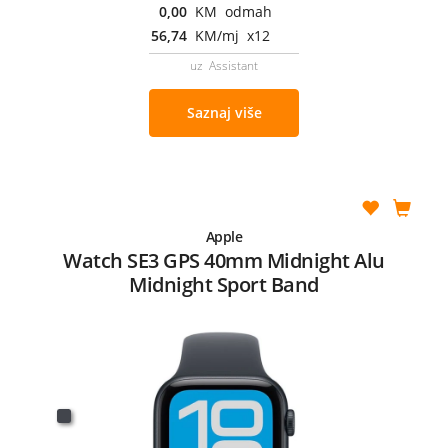
0,00
KM odmah
56,74
KM/mj x12
uz Assistant
Saznaj više
Apple
Watch SE3 GPS 40mm Midnight Alu
Midnight Sport Band