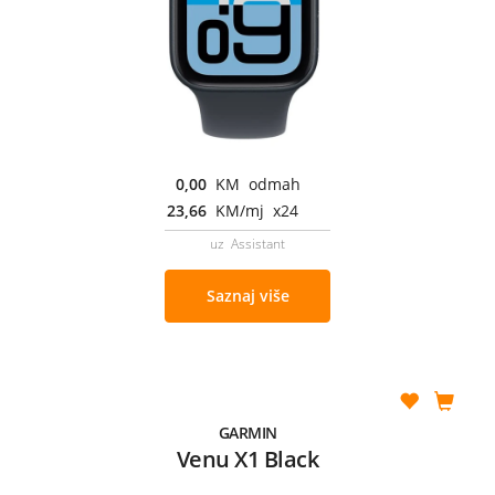
0,00
KM odmah
23,66
KM/mj x24
uz Assistant
Saznaj više
GARMIN
Venu X1 Black