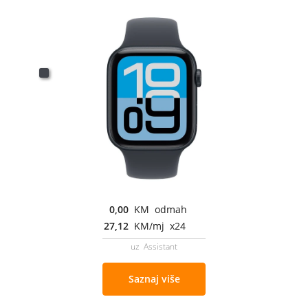
0,00
KM odmah
27,12
KM/mj x24
uz Assistant
Saznaj više