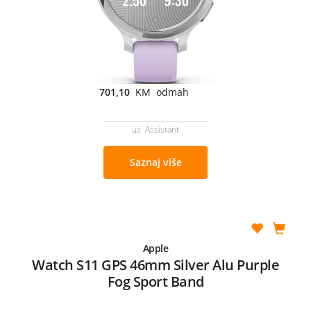
701,10
KM odmah
uz Assistant
Saznaj više
Apple
Watch S11 GPS 46mm Silver Alu Purple
Fog Sport Band