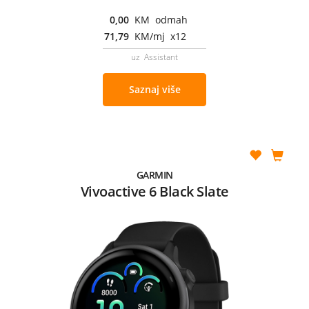
0,00
KM odmah
71,79
KM/mj x12
uz Assistant
Saznaj više
GARMIN
Vivoactive 6 Black Slate