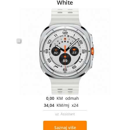
White
0,00
KM odmah
34,04
KM/mj x24
uz Assistant
Saznaj više