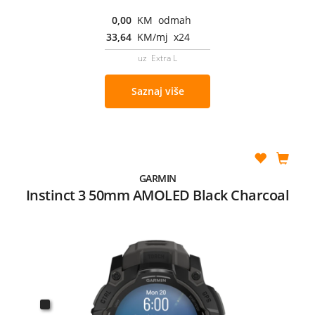
0,00
KM odmah
33,64
KM/mj x24
uz Extra L
Saznaj više
GARMIN
Instinct 3 50mm AMOLED Black Charcoal