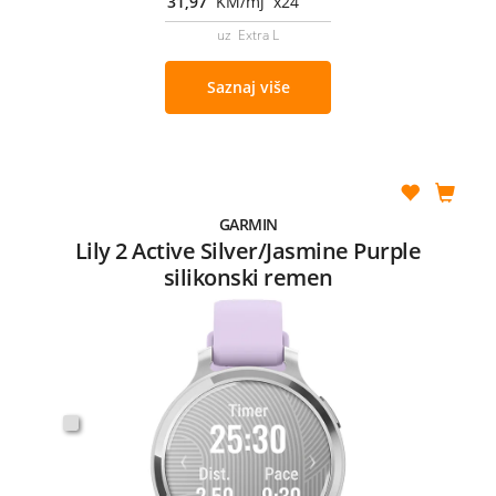
31,97
KM/mj x24
uz Extra L
Saznaj više
GARMIN
Lily 2 Active Silver/Jasmine Purple
silikonski remen