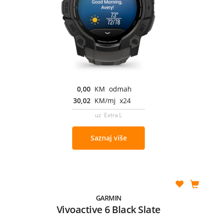
0,00
KM odmah
30,02
KM/mj x24
uz Extra L
Saznaj više
GARMIN
Vivoactive 6 Black Slate