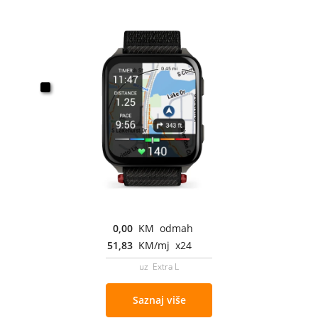
0,00
KM odmah
51,83
KM/mj x24
uz Extra L
Saznaj više