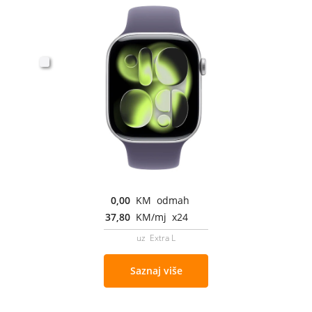
0,00
KM odmah
37,80
KM/mj x24
uz Extra L
Saznaj više