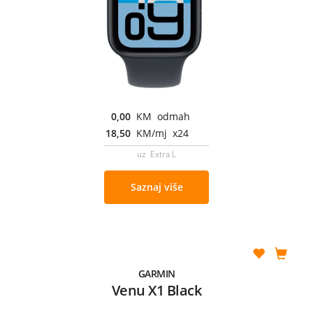
0,00
KM odmah
18,50
KM/mj x24
uz Extra L
Saznaj više
GARMIN
Venu X1 Black