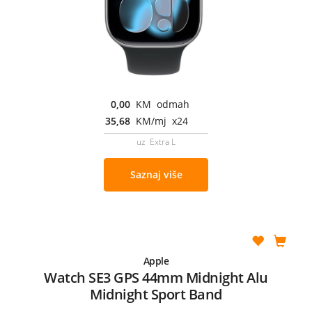
0,00
KM odmah
35,68
KM/mj x24
uz Extra L
Saznaj više
Apple
Watch SE3 GPS 44mm Midnight Alu
Midnight Sport Band