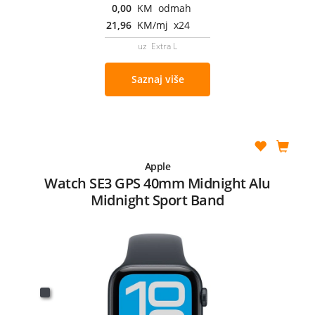
0,00
KM odmah
21,96
KM/mj x24
uz Extra L
Saznaj više
Apple
Watch SE3 GPS 40mm Midnight Alu
Midnight Sport Band