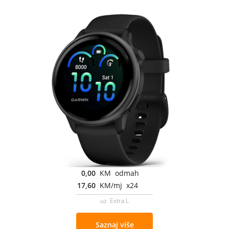
0,00
KM odmah
17,60
KM/mj x24
uz Extra L
Saznaj više