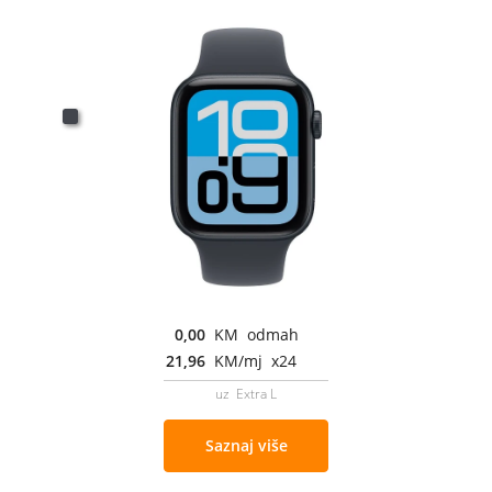
0,00
KM odmah
21,96
KM/mj x24
uz Extra L
Saznaj više