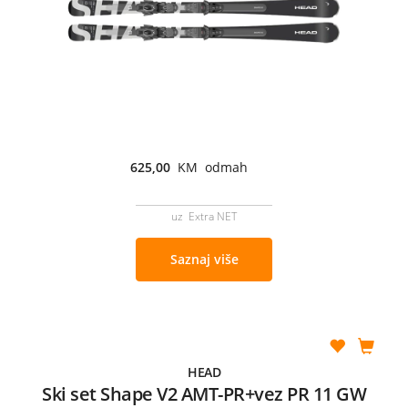
625,00
KM odmah
uz Extra NET
Saznaj više
HEAD
Ski set Shape V2 AMT-PR+vez PR 11 GW