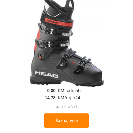
0,00
KM odmah
14,78
KM/mj x24
uz Extra NET
Saznaj više