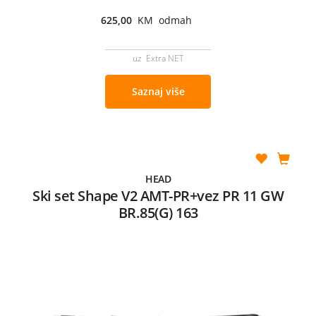
625,00
KM odmah
uz Extra NET
Saznaj više
HEAD
Ski set Shape V2 AMT-PR+vez PR 11 GW
BR.85(G) 163