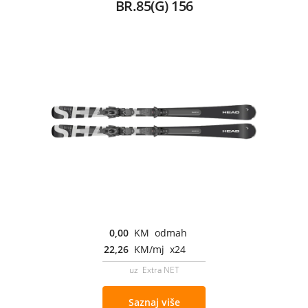
BR.85(G) 156
0,00
KM odmah
22,26
KM/mj x24
uz Extra NET
Saznaj više