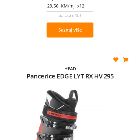
29,56
KM/mj x12
uz Extra NET
Saznaj više
HEAD
Pancerice EDGE LYT RX HV 295