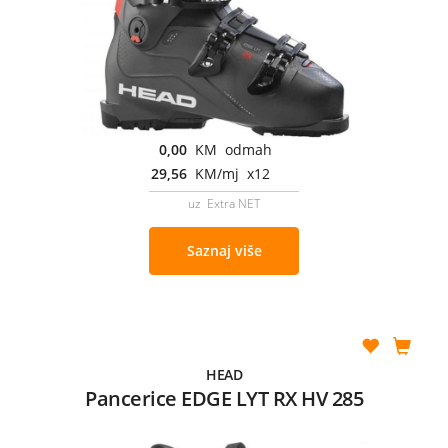
0,00
KM odmah
29,56
KM/mj x12
uz Extra NET
Saznaj više
HEAD
Pancerice EDGE LYT RX HV 285