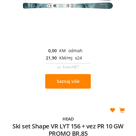
0,00
KM odmah
21,90
KM/mj x24
uz Extra NET
Saznaj više
HEAD
Ski set Shape VR LYT 156 + vez PR 10 GW
PROMO BR.85