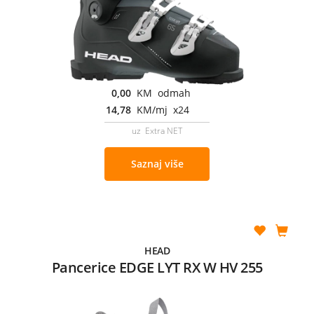
0,00
KM odmah
14,78
KM/mj x24
uz Extra NET
Saznaj više
HEAD
Pancerice EDGE LYT RX W HV 255