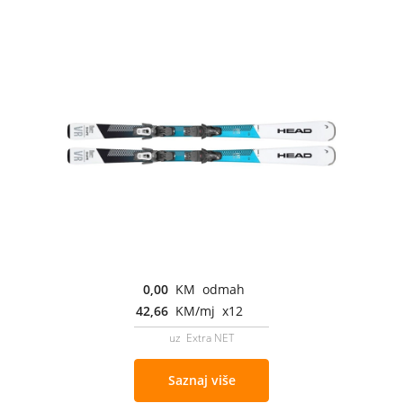
0,00
KM odmah
42,66
KM/mj x12
uz Extra NET
Saznaj više