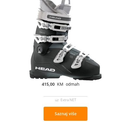
415,00
KM odmah
uz Extra NET
Saznaj više