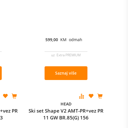
599,00
KM odmah
uz Extra PREMIUM
Saznaj više
HEAD
R+vez PR
Ski set Shape V2 AMT-PR+vez PR
63
11 GW BR.85(G) 156