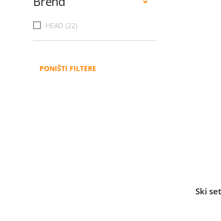
Brend
HEAD
(22)
PONIŠTI FILTERE
Ski s