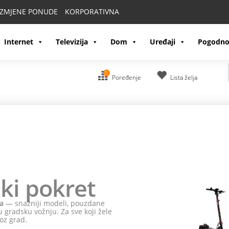
IZMJENE PONUDE
KORPORATIVNA
Internet
Televizija
Dom
Uređaji
Pogodno
0
Poređenje
Lista želja
ki pokret
a
— snažniji modeli, pouzdane
 gradsku vožnju. Za sve koji žele
oz grad.