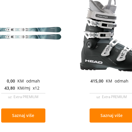
0,00
KM odmah
415,00
KM odmah
43,80
KM/mj x12
uz Extra PREMIUM
uz Extra PREMIUM
Saznaj više
Saznaj više