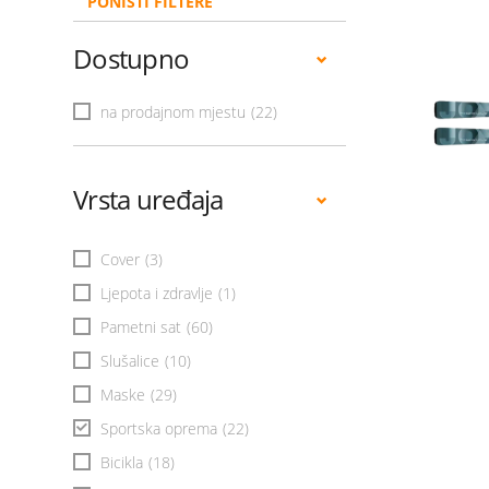
PONIŠTI FILTERE
Dostupno
na prodajnom mjestu
(22)
Vrsta uređaja
Cover
(3)
Ljepota i zdravlje
(1)
Pametni sat
(60)
Slušalice
(10)
Maske
(29)
Sportska oprema
(22)
Bicikla
(18)