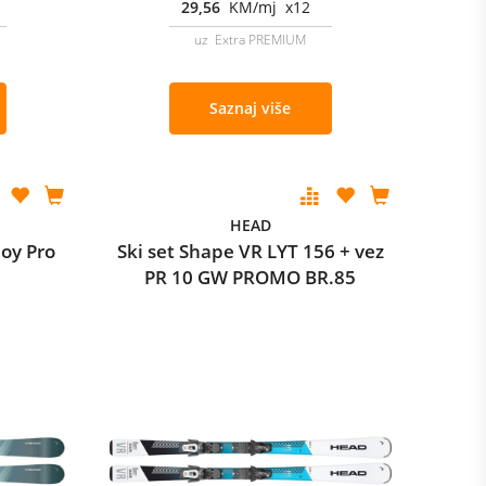
29,56
KM/mj x12
uz Extra PREMIUM
Saznaj više
HEAD
Joy Pro
Ski set Shape VR LYT 156 + vez
PR 10 GW PROMO BR.85