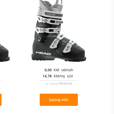
0,00
KM odmah
14,78
KM/mj x24
uz Extra PREMIUM
Saznaj više