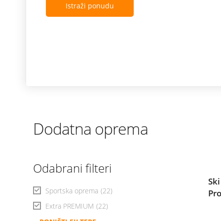
Istraži ponudu
Dodatna oprema
Odabrani filteri
Ski
Sportska oprema
(22)
Pr
Extra PREMIUM
(22)