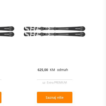
625,00
KM odmah
uz Extra PREMIUM
Saznaj više