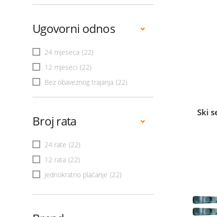
Ugovorni odnos
24 mjeseca
(22)
12 mjeseci
(22)
Bez obaveznog trajanja
(22)
Ski s
Broj rata
24 rate
(22)
12 rata
(22)
Jednokratno plaćanje
(22)