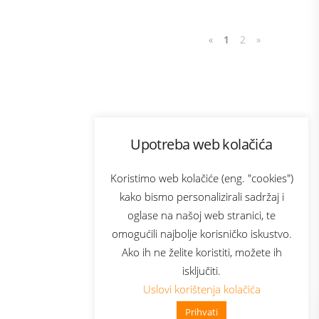
«
1
2
»
Program lojalnosti
Upotreba web kolačića
com
Bonus plus
sluga
Prijava za newsletter
Koristimo web kolačiće (eng. "cookies")
kako bismo personalizirali sadržaj i
oglase na našoj web stranici, te
elecom
omogućili najbolje korisničko iskustvo.
Ako ih ne želite koristiti, možete ih
isključiti.
Uslovi korištenja kolačića
Prihvati
👋 Zdravo, kako mogu pomoći?