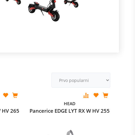
R
m
M
v
HEAD
W HV 265
Pancerice EDGE LYT RX W HV 255