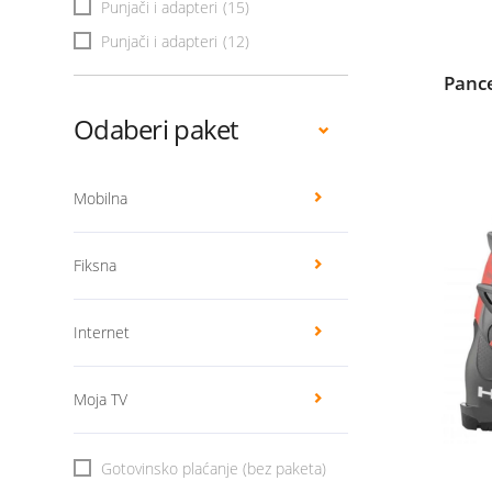
Punjači i adapteri
(15)
Punjači i adapteri
(12)
Pance
Odaberi paket
Mobilna
Fiksna
Internet
Moja TV
Gotovinsko plaćanje (bez paketa)