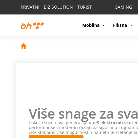
PRIVATNI
BIZ SOLUTION
TURIST
GAMING
Mobilna
Fiksna
Više snage za sva
Uskoro stiže nova generacija
oneS električnih skuter
performanse i moderan dizajn za sigurniju i ugodniju
više slobode, više mogućnosti i pametnije kretanje kr