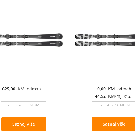
625,00
KM odmah
0,00
KM odmah
44,52
KM/mj x12
uz Extra PREMIUM
uz Extra PREMIUM
Saznaj više
Saznaj više