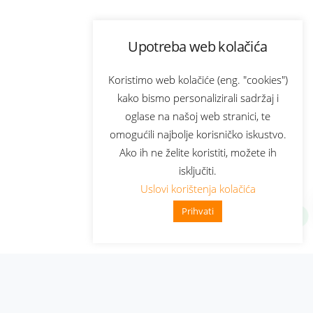
Upotreba web kolačića
Koristimo web kolačiće (eng. "cookies")
kako bismo personalizirali sadržaj i
oglase na našoj web stranici, te
omogućili najbolje korisničko iskustvo.
Ako ih ne želite koristiti, možete ih
isključiti.
Uslovi korištenja kolačića
Prihvati