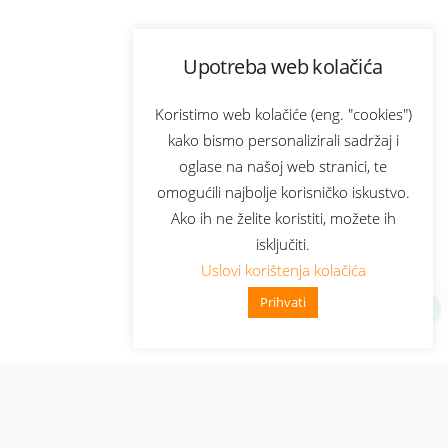
Upotreba web kolačića
Koristimo web kolačiće (eng. "cookies")
kako bismo personalizirali sadržaj i
oglase na našoj web stranici, te
omogućili najbolje korisničko iskustvo.
Ako ih ne želite koristiti, možete ih
isključiti.
Uslovi korištenja kolačića
Prihvati