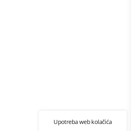
Program lojalnosti
Upotreba web kolačića
com
Bonus plus