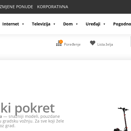
IZMJENE PONUDE
KORPORATIVNA
Internet
Televizija
Dom
Uređaji
Pogodno
0
Poređenje
Lista želja
ki pokret
a
— snažniji modeli, pouzdane
 gradsku vožnju. Za sve koji žele
oz grad.