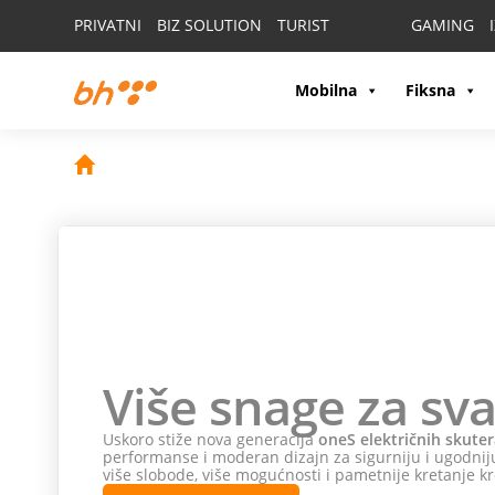
PRIVATNI
BIZ SOLUTION
TURIST
GAMING
Mobilna
Fiksna
Više snage za sva
Uskoro stiže nova generacija
oneS električnih skuter
performanse i moderan dizajn za sigurniju i ugodniju
više slobode, više mogućnosti i pametnije kretanje kr