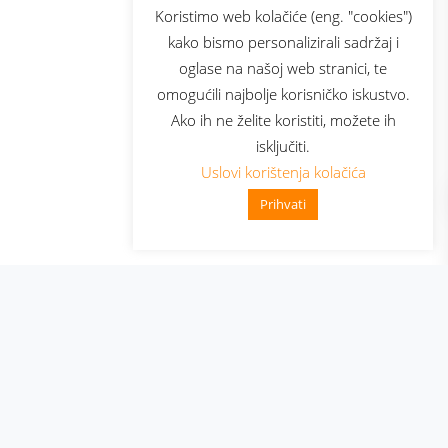
sluga
Prijava za newsletter
Koristimo web kolačiće (eng. "cookies")
kako bismo personalizirali sadržaj i
oglase na našoj web stranici, te
elecom
omogućili najbolje korisničko iskustvo.
Ako ih ne želite koristiti, možete ih
isključiti.
Uslovi korištenja kolačića
Prihvati
👋 Zdravo, kako mogu pomoći