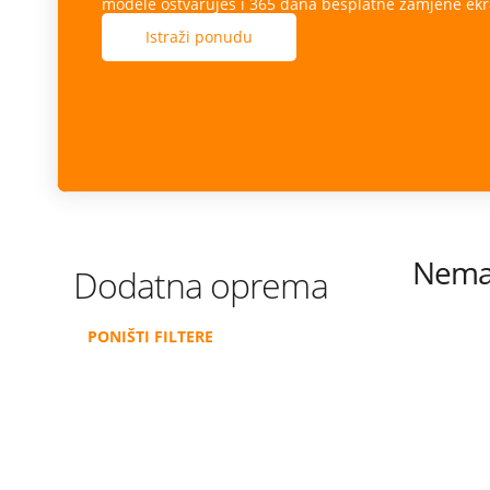
modele ostvaruješ i 365 dana besplatne zamjene ekr
Istraži ponudu
Nema 
Dodatna oprema
PONIŠTI FILTERE