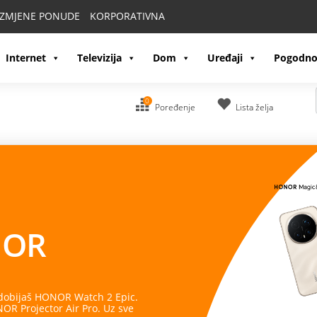
IZMJENE PONUDE
KORPORATIVNA
Internet
Televizija
Dom
Uređaji
Pogodno
0
Poređenje
Lista želja
OR
 dobijaš HONOR Watch 2 Epic.
R Projector Air Pro. Uz sve