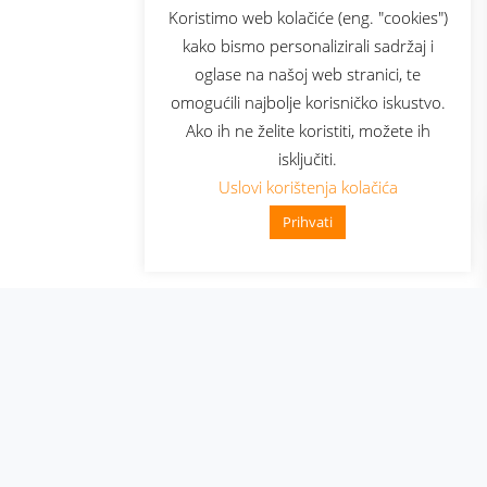
sluga
Prijava za newsletter
Koristimo web kolačiće (eng. "cookies")
kako bismo personalizirali sadržaj i
oglase na našoj web stranici, te
elecom
omogućili najbolje korisničko iskustvo.
Ako ih ne želite koristiti, možete ih
isključiti.
Uslovi korištenja kolačića
Prihvati
👋 Zdravo, kako mogu pomoći?