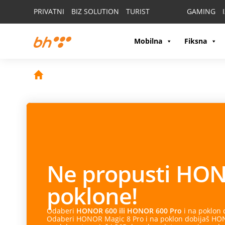
PRIVATNI
BIZ SOLUTION
TURIST
GAMING
Mobilna
Fiksna
Ne propusti
HON
poklone!
Odaberi
HONOR 600 ili HONOR 600 Pro
i na poklon
Odaberi HONOR Magic 8 Pro i na poklon dobijaš HONO