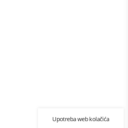
Program lojalnosti
Upotreba web kolačića
com
Bonus plus