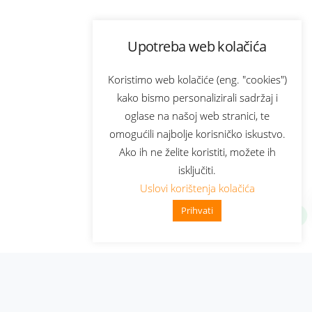
Upotreba web kolačića
Koristimo web kolačiće (eng. "cookies")
kako bismo personalizirali sadržaj i
oglase na našoj web stranici, te
omogućili najbolje korisničko iskustvo.
Ako ih ne želite koristiti, možete ih
isključiti.
Uslovi korištenja kolačića
Prihvati