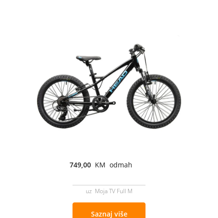
749,00
KM odmah
uz Moja TV Full M
Saznaj više