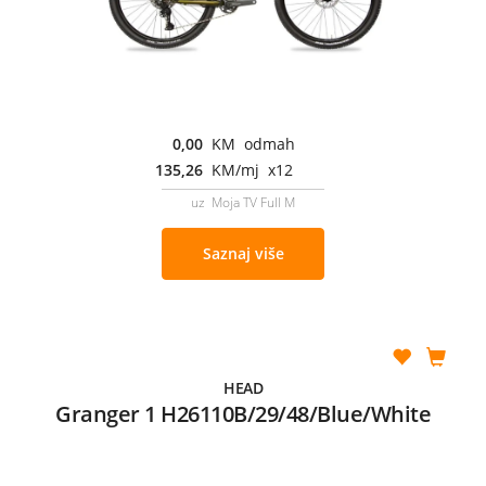
0,00
KM odmah
135,26
KM/mj x12
uz Moja TV Full M
Saznaj više
HEAD
Granger 1 H26110B/29/48/Blue/White