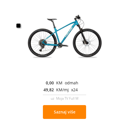
0,00
KM odmah
49,82
KM/mj x24
uz Moja TV Full M
Saznaj više