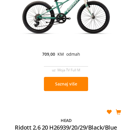
709,00
KM odmah
uz Moja TV Full M
Saznaj više
HEAD
Ridott 2.6 20 H26939/20/29/Black/Blue