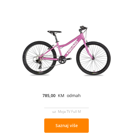
785,00
KM odmah
uz Moja TV Full M
Saznaj više