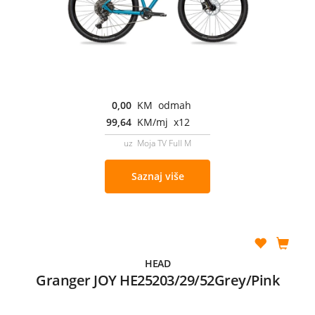
0,00
KM odmah
99,64
KM/mj x12
uz Moja TV Full M
Saznaj više
HEAD
Granger JOY HE25203/29/52Grey/Pink