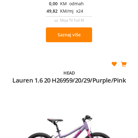
0,00
KM odmah
49,82
KM/mj x24
uz Moja TV Full M
Saznaj više
HEAD
Lauren 1.6 20 H26959/20/29/Purple/Pink