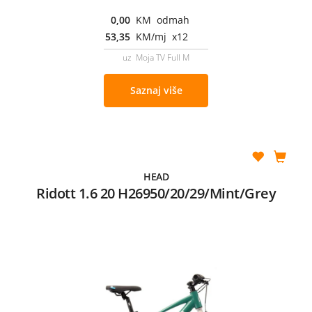
0,00
KM odmah
53,35
KM/mj x12
uz Moja TV Full M
Saznaj više
HEAD
Ridott 1.6 20 H26950/20/29/Mint/Grey