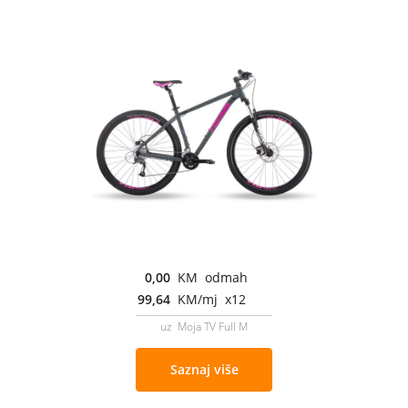
0,00
KM odmah
99,64
KM/mj x12
uz Moja TV Full M
Saznaj više