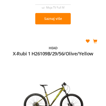
uz Moja TV Full M
Saznaj više
HEAD
X-Rubi 1 H26109B/29/56/Olive/Yellow