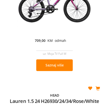
709,00
KM odmah
uz Moja TV Full M
Saznaj više
HEAD
Lauren 1.5 24 H26930/24/34/Rose/White