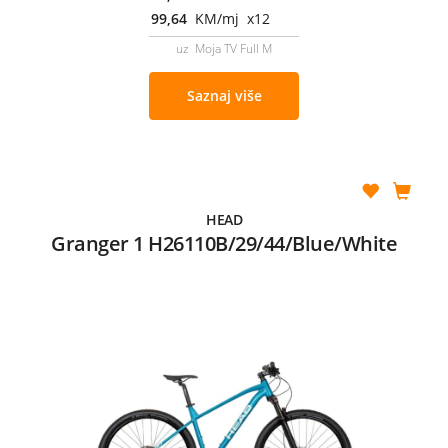
99,64
KM/mj x12
uz Moja TV Full M
Saznaj više
HEAD
Granger 1 H26110B/29/44/Blue/White