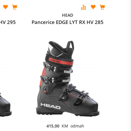
HEAD
 HV 295
Pancerice EDGE LYT RX HV 285
415,00
KM odmah