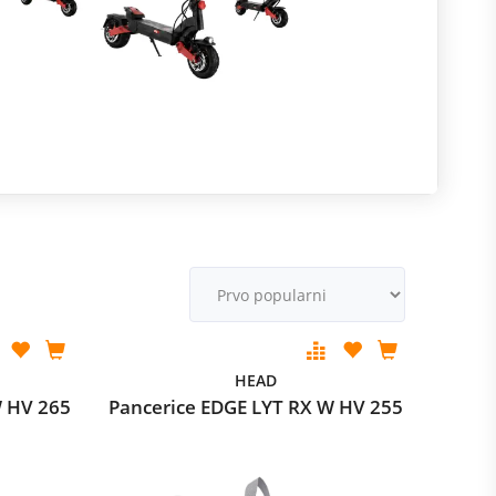
R
m
M
v
HEAD
W HV 265
Pancerice EDGE LYT RX W HV 255