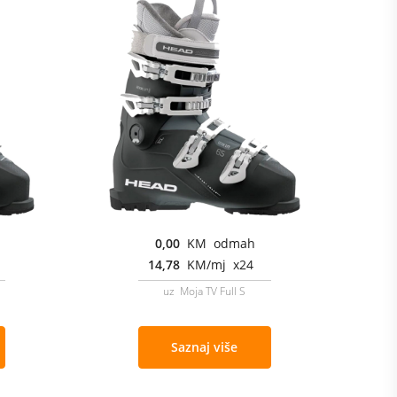
0,00
KM odmah
14,78
KM/mj x24
uz Moja TV Full S
Saznaj više