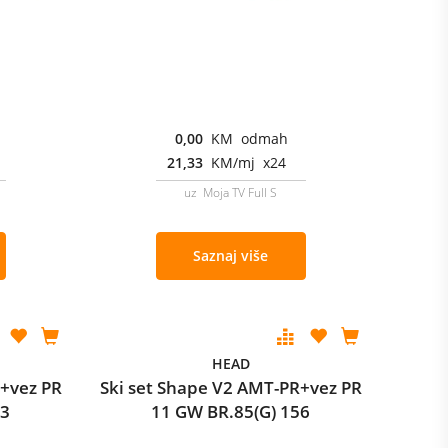
0,00
KM odmah
21,33
KM/mj x24
uz Moja TV Full S
Saznaj više
HEAD
R+vez PR
Ski set Shape V2 AMT-PR+vez PR
63
11 GW BR.85(G) 156