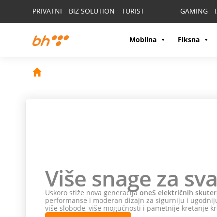
PRIVATNI
BIZ SOLUTION
TURIST
GAMING
Mobilna
Fiksna
Više snage za sva
Uskoro stiže nova generacija
oneS električnih skuter
performanse i moderan dizajn za sigurniju i ugodniju
više slobode, više mogućnosti i pametnije kretanje kr