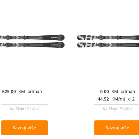
625,00
KM odmah
0,00
KM odmah
44,52
KM/mj x12
uz Moja TV Full S
uz Moja TV Full S
Saznaj više
Saznaj više