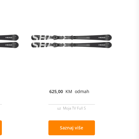
625,00
KM odmah
uz Moja TV Full S
Saznaj više