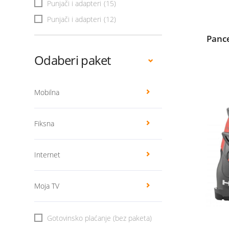
Punjači i adapteri
(15)
Punjači i adapteri
(12)
Pance
Odaberi paket
Mobilna
Fiksna
Internet
Moja TV
Gotovinsko plaćanje (bez paketa)