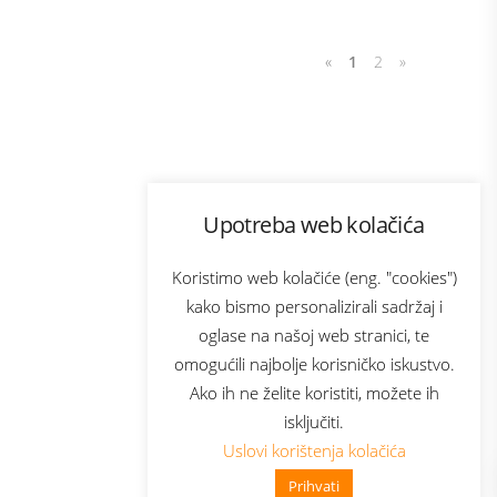
«
1
2
»
Program lojalnosti
Upotreba web kolačića
com
Bonus plus
sluga
Prijava za newsletter
Koristimo web kolačiće (eng. "cookies")
kako bismo personalizirali sadržaj i
oglase na našoj web stranici, te
elecom
omogućili najbolje korisničko iskustvo.
Ako ih ne želite koristiti, možete ih
isključiti.
Uslovi korištenja kolačića
Prihvati
👋 Zdravo, kako mogu pomoći?