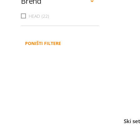
Brend
HEAD
(22)
PONIŠTI FILTERE
Ski s