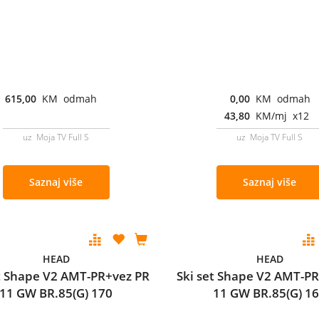
615,00
KM odmah
0,00
KM odmah
43,80
KM/mj x12
uz Moja TV Full S
uz Moja TV Full S
Saznaj više
Saznaj više
HEAD
HEAD
et Shape V2 AMT-PR+vez PR
Ski set Shape V2 AMT-P
11 GW BR.85(G) 170
11 GW BR.85(G) 1