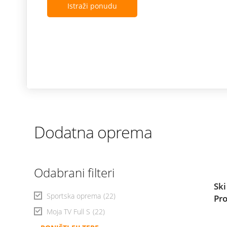
Istraži ponudu
Dodatna oprema
Odabrani filteri
Ski
Sportska oprema
(22)
Pr
Moja TV Full S
(22)