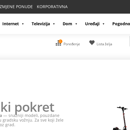
IZMJENE PONUDE
KORPORATIVNA
Internet
Televizija
Dom
Uređaji
Pogodno
0
Poređenje
Lista želja
ki pokret
a
— snažniji modeli, pouzdane
 gradsku vožnju. Za sve koji žele
oz grad.