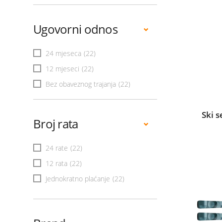
Ugovorni odnos
24 mjeseca
(22)
12 mjeseci
(22)
Bez obaveznog trajanja
(22)
Ski s
Broj rata
24 rate
(22)
12 rata
(22)
Jednokratno plaćanje
(22)