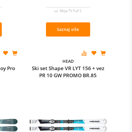
uz Moja TV Full S
Saznaj više
HEAD
Joy Pro
Ski set Shape VR LYT 156 + vez
PR 10 GW PROMO BR.85