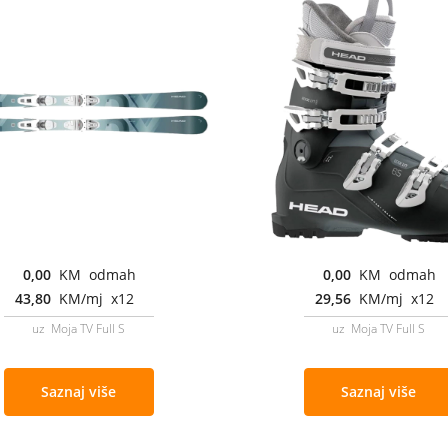
0,00
KM odmah
0,00
KM odmah
43,80
KM/mj x12
29,56
KM/mj x12
uz Moja TV Full S
uz Moja TV Full S
Saznaj više
Saznaj više