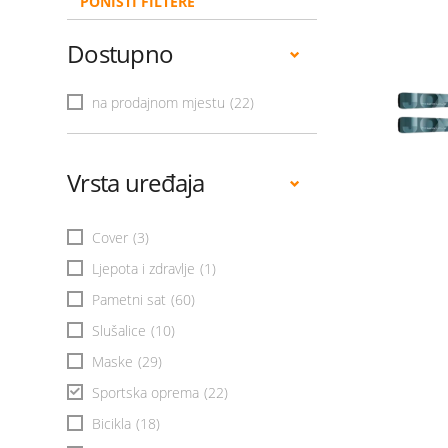
PONIŠTI FILTERE
Dostupno
na prodajnom mjestu
(22)
Vrsta uređaja
Cover
(3)
Ljepota i zdravlje
(1)
Pametni sat
(60)
Slušalice
(10)
Maske
(29)
Sportska oprema
(22)
Bicikla
(18)