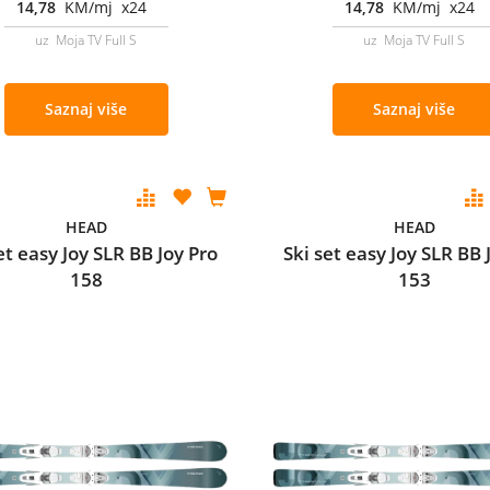
14,78
KM/mj x24
14,78
KM/mj x24
uz Moja TV Full S
uz Moja TV Full S
Saznaj više
Saznaj više
HEAD
HEAD
et easy Joy SLR BB Joy Pro
Ski set easy Joy SLR BB 
158
153